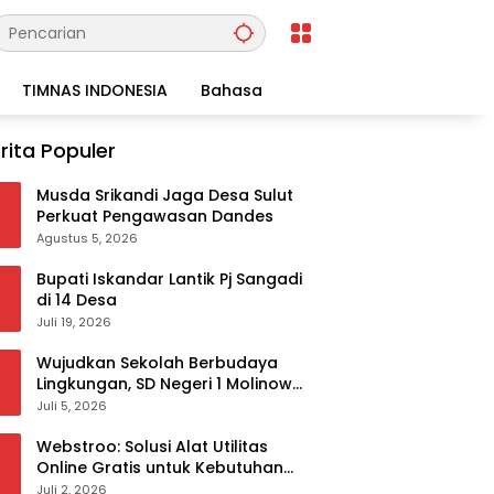
TIMNAS INDONESIA
Bahasa
rita Populer
Musda Srikandi Jaga Desa Sulut
Perkuat Pengawasan Dandes
Agustus 5, 2026
Bupati Iskandar Lantik Pj Sangadi
di 14 Desa
Juli 19, 2026
Wujudkan Sekolah Berbudaya
Lingkungan, SD Negeri 1 Molinow
sukses melaksanakan
Juli 5, 2026
serangkaian kegiatan Kampanye
dan Publikasi Program Sekolah
Webstroo: Solusi Alat Utilitas
Adiwiyata
Online Gratis untuk Kebutuhan
Akademis dan Profesional
Juli 2, 2026