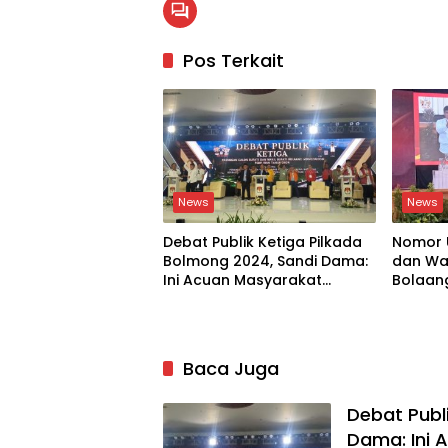
Pos Terkait
News
News
Debat Publik Ketiga Pilkada
Nomor U
Bolmong 2024, Sandi Dama:
dan Wa
Ini Acuan Masyarakat
Bolaa
Memilih Pemimpin yang
Tepat
Baca Juga
Debat Publ
Dama: Ini 