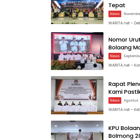
Tepat
News
November
WARITA.net – Deb
Nomor Uru
Bolaang 
News
Septembe
WARITA.net – K
Rapat Pleno
Kami Pasti
News
Agustus 
WARITA.net – Ke
KPU Bolaan
Bolmong 2