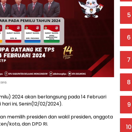
5
6
7
8
ara.
ilu) 2024 akan berlangsung pada 14 Februari
 hari ini, Senin(12/02/2024).
9
kan memilih presiden dan wakil presiden, anggota
ten/kota, dan DPD RI.
10