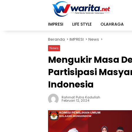
Langsung
ke
konten
IMPRESI
LIFE STYLE
OLAHRAGA
Beranda
IMPRESI
News
News
Mengukir Masa D
Partisipasi Masya
Indonesia
Rahmat Putra Kadullah
Februari 12, 2024