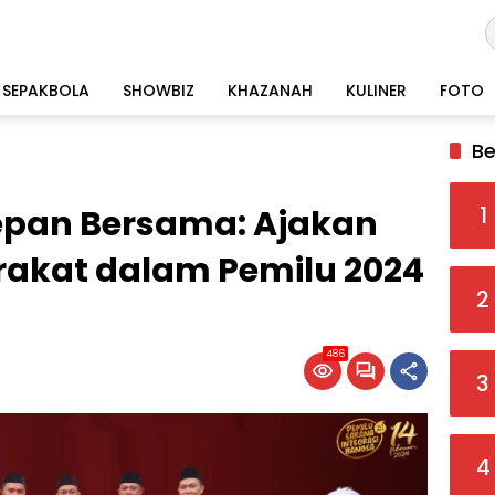
SEPAKBOLA
SHOWBIZ
KHAZANAH
KULINER
FOTO
Be
1
epan Bersama: Ajakan
rakat dalam Pemilu 2024
2
486
3
4