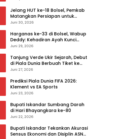
Jelang HUT ke-18 Bolsel, Pemkab
Matangkan Persiapan untuk
Sukseskan Rangkaian Peringatan
Juni 30, 2026
Harganas ke-33 di Bolsel, Wabup
Deddy: Kehadiran Ayah Kunci
Mewujudkan Generasi Berkualitas
Juni 29, 2026
Tanjung Verde Ukir Sejarah, Debut
di Piala Dunia Berbuah Tiket ke
Babak 32 Besar
Juni 27, 2026
Prediksi Piala Dunia FIFA 2026:
Klement vs EA Sports
Juni 23, 2026
Bupati Iskandar Sumbang Darah
di Hari Bhayangkara ke-80
Juni 22, 2026
Bupati Iskandar Tekankan Akurasi
Sensus Ekonomi dan Disiplin ASN