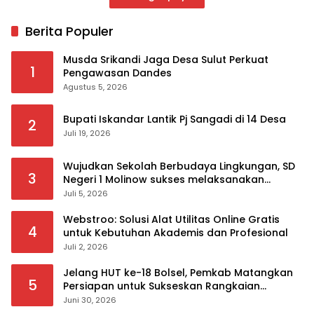
Berita Populer
Musda Srikandi Jaga Desa Sulut Perkuat
1
Pengawasan Dandes
Agustus 5, 2026
Bupati Iskandar Lantik Pj Sangadi di 14 Desa
2
Juli 19, 2026
Wujudkan Sekolah Berbudaya Lingkungan, SD
3
Negeri 1 Molinow sukses melaksanakan
serangkaian kegiatan Kampanye dan
Juli 5, 2026
Publikasi Program Sekolah Adiwiyata
Webstroo: Solusi Alat Utilitas Online Gratis
4
untuk Kebutuhan Akademis dan Profesional
Juli 2, 2026
Jelang HUT ke-18 Bolsel, Pemkab Matangkan
5
Persiapan untuk Sukseskan Rangkaian
Peringatan
Juni 30, 2026