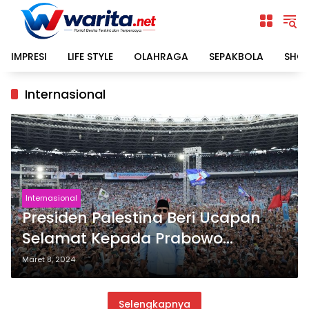
Langsung
ke
konten
IMPRESI
LIFE STYLE
OLAHRAGA
SEPAKBOLA
SHO
Internasional
Internasional
Presiden Palestina Beri Ucapan
Selamat Kepada Prabowo
Subianto
Maret 8, 2024
Selengkapnya