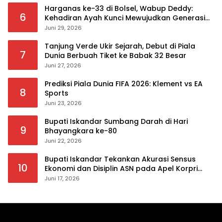
Harganas ke-33 di Bolsel, Wabup Deddy:
6
Kehadiran Ayah Kunci Mewujudkan Generasi
Berkualitas
Juni 29, 2026
Tanjung Verde Ukir Sejarah, Debut di Piala
7
Dunia Berbuah Tiket ke Babak 32 Besar
Juni 27, 2026
Prediksi Piala Dunia FIFA 2026: Klement vs EA
8
Sports
Juni 23, 2026
Bupati Iskandar Sumbang Darah di Hari
9
Bhayangkara ke-80
Juni 22, 2026
Bupati Iskandar Tekankan Akurasi Sensus
10
Ekonomi dan Disiplin ASN pada Apel Korpri
Pemkab Bolsel
Juni 17, 2026