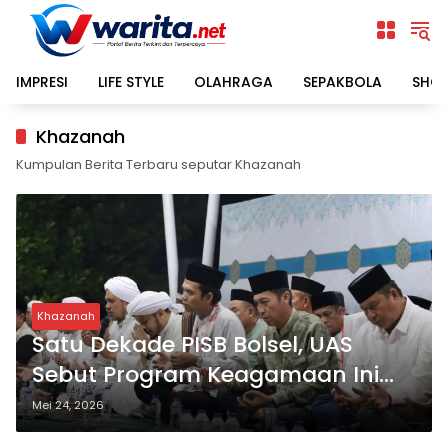
Langsung
ke
konten
IMPRESI
LIFE STYLE
OLAHRAGA
SEPAKBOLA
SHO
Khazanah
Kumpulan Berita Terbaru seputar Khazanah
Khazanah
Satu Dekade PISB Bolsel, UAS
Sebut Program Keagamaan Ini
Patut Menjadi Contoh Nasional
Mei 24, 2026