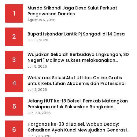
Musda Srikandi Jaga Desa Sulut Perkuat
1
Pengawasan Dandes
Agustus 5, 2026
Bupati Iskandar Lantik Pj Sangadi di 14 Desa
2
Juli 19, 2026
Wujudkan Sekolah Berbudaya Lingkungan, SD
3
Negeri 1 Molinow sukses melaksanakan
serangkaian kegiatan Kampanye dan
Juli 5, 2026
Publikasi Program Sekolah Adiwiyata
Webstroo: Solusi Alat Utilitas Online Gratis
4
untuk Kebutuhan Akademis dan Profesional
Juli 2, 2026
Jelang HUT ke-18 Bolsel, Pemkab Matangkan
5
Persiapan untuk Sukseskan Rangkaian
Peringatan
Juni 30, 2026
Harganas ke-33 di Bolsel, Wabup Deddy:
6
Kehadiran Ayah Kunci Mewujudkan Generasi
Berkualitas
Juni 29, 2026