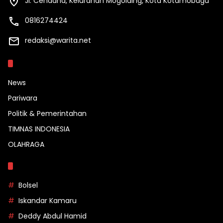
Jl. Cendana, Kelurahan Mogolaing, Kota Kotamobagu
0816274424
redaksi@warita.net
Kategori
News
Pariwara
Politik & Pemerintahan
TIMNAS INDONESIA
OLAHRAGA
Topik
Bolsel
Iskandar Kamaru
Deddy Abdul Hamid