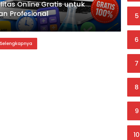
ilitas Online Gratis untuk
n Profesional
5
6
Selengkapnya
7
8
9
10