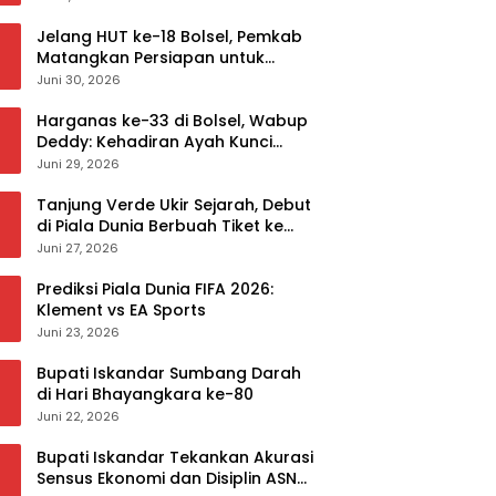
Jelang HUT ke-18 Bolsel, Pemkab
Matangkan Persiapan untuk
Sukseskan Rangkaian Peringatan
Juni 30, 2026
Harganas ke-33 di Bolsel, Wabup
Deddy: Kehadiran Ayah Kunci
Mewujudkan Generasi Berkualitas
Juni 29, 2026
Tanjung Verde Ukir Sejarah, Debut
di Piala Dunia Berbuah Tiket ke
Babak 32 Besar
Juni 27, 2026
Prediksi Piala Dunia FIFA 2026:
Klement vs EA Sports
Juni 23, 2026
Bupati Iskandar Sumbang Darah
di Hari Bhayangkara ke-80
Juni 22, 2026
Bupati Iskandar Tekankan Akurasi
Sensus Ekonomi dan Disiplin ASN