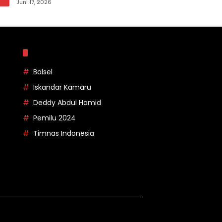
pada Apel Korpri Pemkab Bolsel
Juni 17, 2026
Topik
Bolsel
Iskandar Kamaru
Deddy Abdul Hamid
Pemilu 2024
Timnas Indonesia