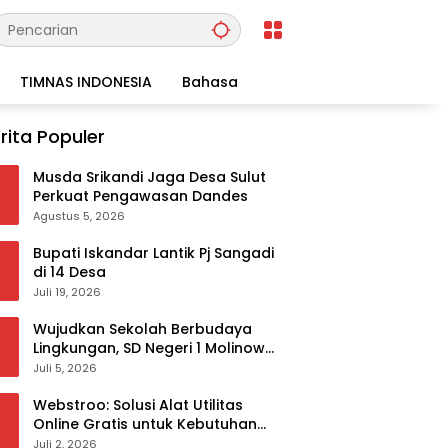
TIMNAS INDONESIA
Bahasa
rita Populer
Musda Srikandi Jaga Desa Sulut
Perkuat Pengawasan Dandes
Agustus 5, 2026
Bupati Iskandar Lantik Pj Sangadi
di 14 Desa
Juli 19, 2026
Wujudkan Sekolah Berbudaya
Lingkungan, SD Negeri 1 Molinow
sukses melaksanakan
Juli 5, 2026
serangkaian kegiatan Kampanye
dan Publikasi Program Sekolah
Webstroo: Solusi Alat Utilitas
Adiwiyata
Online Gratis untuk Kebutuhan
Akademis dan Profesional
Juli 2, 2026