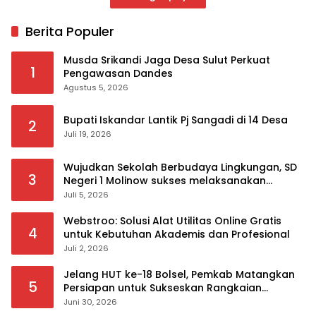
Berita Populer
Musda Srikandi Jaga Desa Sulut Perkuat
1
Pengawasan Dandes
Agustus 5, 2026
Bupati Iskandar Lantik Pj Sangadi di 14 Desa
2
Juli 19, 2026
Wujudkan Sekolah Berbudaya Lingkungan, SD
3
Negeri 1 Molinow sukses melaksanakan
serangkaian kegiatan Kampanye dan
Juli 5, 2026
Publikasi Program Sekolah Adiwiyata
Webstroo: Solusi Alat Utilitas Online Gratis
4
untuk Kebutuhan Akademis dan Profesional
Juli 2, 2026
Jelang HUT ke-18 Bolsel, Pemkab Matangkan
5
Persiapan untuk Sukseskan Rangkaian
Peringatan
Juni 30, 2026