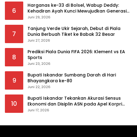
Harganas ke-33 di Bolsel, Wabup Deddy:
6
Kehadiran Ayah Kunci Mewujudkan Generasi
Berkualitas
Juni 29, 2026
Tanjung Verde Ukir Sejarah, Debut di Piala
7
Dunia Berbuah Tiket ke Babak 32 Besar
Juni 27, 2026
Prediksi Piala Dunia FIFA 2026: Klement vs EA
8
Sports
Juni 23, 2026
Bupati Iskandar Sumbang Darah di Hari
9
Bhayangkara ke-80
Juni 22, 2026
Bupati Iskandar Tekankan Akurasi Sensus
10
Ekonomi dan Disiplin ASN pada Apel Korpri
Pemkab Bolsel
Juni 17, 2026