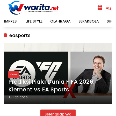
Langsung
ke
konten
IMPRESI
LIFE STYLE
OLAHRAGA
SEPAKBOLA
SHO
easports
News
Prediksi Piala Dunia FIFA 2026:
Klement vs EA Sports
Juni 23, 2026
Selengkapnya