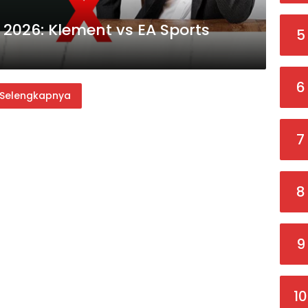
A 2026: Klement vs EA Sports
5
6
Selengkapnya
7
8
9
10