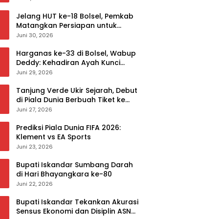
Jelang HUT ke-18 Bolsel, Pemkab
Matangkan Persiapan untuk
Sukseskan Rangkaian Peringatan
Juni 30, 2026
Harganas ke-33 di Bolsel, Wabup
Deddy: Kehadiran Ayah Kunci
Mewujudkan Generasi Berkualitas
Juni 29, 2026
Tanjung Verde Ukir Sejarah, Debut
di Piala Dunia Berbuah Tiket ke
Babak 32 Besar
Juni 27, 2026
Prediksi Piala Dunia FIFA 2026:
Klement vs EA Sports
Juni 23, 2026
Bupati Iskandar Sumbang Darah
di Hari Bhayangkara ke-80
Juni 22, 2026
Bupati Iskandar Tekankan Akurasi
Sensus Ekonomi dan Disiplin ASN