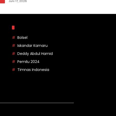
pada Apel Korpri Pemkab Bolsel
Juni 17, 2026
Topik
Bolsel
Iskandar Kamaru
Deddy Abdul Hamid
Pemilu 2024
Timnas Indonesia