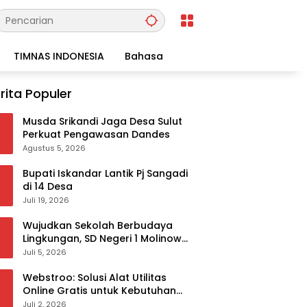
TIMNAS INDONESIA
Bahasa
rita Populer
Musda Srikandi Jaga Desa Sulut
Perkuat Pengawasan Dandes
Agustus 5, 2026
Bupati Iskandar Lantik Pj Sangadi
di 14 Desa
Juli 19, 2026
Wujudkan Sekolah Berbudaya
Lingkungan, SD Negeri 1 Molinow
sukses melaksanakan
Juli 5, 2026
serangkaian kegiatan Kampanye
dan Publikasi Program Sekolah
Webstroo: Solusi Alat Utilitas
Adiwiyata
Online Gratis untuk Kebutuhan
Akademis dan Profesional
Juli 2, 2026