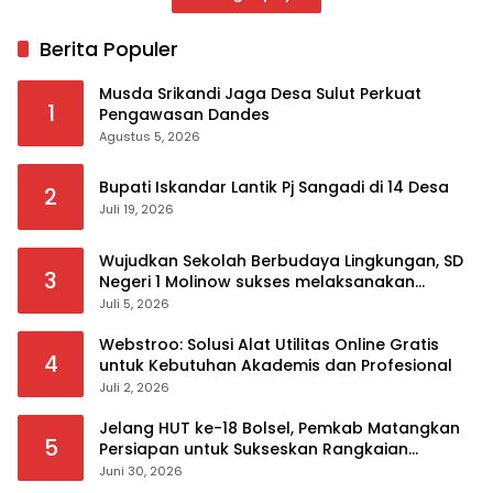
Berita Populer
Musda Srikandi Jaga Desa Sulut Perkuat
1
Pengawasan Dandes
Agustus 5, 2026
Bupati Iskandar Lantik Pj Sangadi di 14 Desa
2
Juli 19, 2026
Wujudkan Sekolah Berbudaya Lingkungan, SD
3
Negeri 1 Molinow sukses melaksanakan
serangkaian kegiatan Kampanye dan
Juli 5, 2026
Publikasi Program Sekolah Adiwiyata
Webstroo: Solusi Alat Utilitas Online Gratis
4
untuk Kebutuhan Akademis dan Profesional
Juli 2, 2026
Jelang HUT ke-18 Bolsel, Pemkab Matangkan
5
Persiapan untuk Sukseskan Rangkaian
Peringatan
Juni 30, 2026