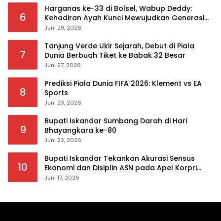
Harganas ke-33 di Bolsel, Wabup Deddy:
6
Kehadiran Ayah Kunci Mewujudkan Generasi
Berkualitas
Juni 29, 2026
Tanjung Verde Ukir Sejarah, Debut di Piala
7
Dunia Berbuah Tiket ke Babak 32 Besar
Juni 27, 2026
Prediksi Piala Dunia FIFA 2026: Klement vs EA
8
Sports
Juni 23, 2026
Bupati Iskandar Sumbang Darah di Hari
9
Bhayangkara ke-80
Juni 22, 2026
Bupati Iskandar Tekankan Akurasi Sensus
10
Ekonomi dan Disiplin ASN pada Apel Korpri
Pemkab Bolsel
Juni 17, 2026