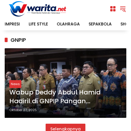
Langsung
ke
konten
IMPRESI
LIFE STYLE
OLAHRAGA
SEPAKBOLA
SHO
GNPIP
News
Wabup Deddy Abdul Hamid
Hadiril di GNPIP Pangan
Sulampua 2025
Oktober 27, 2025
Selengkapnya