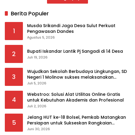
Berita Populer
Musda Srikandi Jaga Desa Sulut Perkuat
1
Pengawasan Dandes
Agustus 5, 2026
Bupati Iskandar Lantik Pj Sangadi di 14 Desa
2
Juli 19, 2026
Wujudkan Sekolah Berbudaya Lingkungan, SD
3
Negeri 1 Molinow sukses melaksanakan
serangkaian kegiatan Kampanye dan
Juli 5, 2026
Publikasi Program Sekolah Adiwiyata
Webstroo: Solusi Alat Utilitas Online Gratis
4
untuk Kebutuhan Akademis dan Profesional
Juli 2, 2026
Jelang HUT ke-18 Bolsel, Pemkab Matangkan
5
Persiapan untuk Sukseskan Rangkaian
Peringatan
Juni 30, 2026