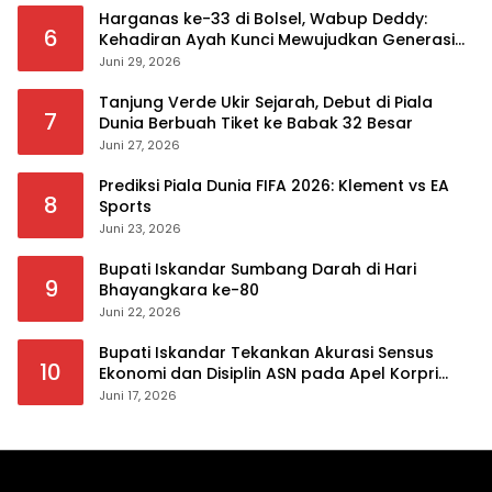
Harganas ke-33 di Bolsel, Wabup Deddy:
6
Kehadiran Ayah Kunci Mewujudkan Generasi
Berkualitas
Juni 29, 2026
Tanjung Verde Ukir Sejarah, Debut di Piala
7
Dunia Berbuah Tiket ke Babak 32 Besar
Juni 27, 2026
Prediksi Piala Dunia FIFA 2026: Klement vs EA
8
Sports
Juni 23, 2026
Bupati Iskandar Sumbang Darah di Hari
9
Bhayangkara ke-80
Juni 22, 2026
Bupati Iskandar Tekankan Akurasi Sensus
10
Ekonomi dan Disiplin ASN pada Apel Korpri
Pemkab Bolsel
Juni 17, 2026