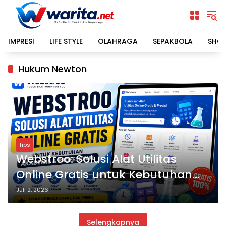
Langsung
ke
konten
IMPRESI
LIFE STYLE
OLAHRAGA
SEPAKBOLA
SHO
Hukum Newton
Tips
Webstroo: Solusi Alat Utilitas
Online Gratis untuk Kebutuhan
Akademis dan Profesional
Juli 2, 2026
Selengkapnya