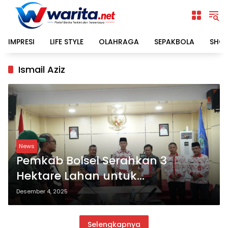
Langsung
ke
konten
IMPRESI
LIFE STYLE
OLAHRAGA
SEPAKBOLA
SHO
Ismail Aziz
News
Pemkab Bolsel Serahkan 3
Hektare Lahan untuk
Pembangunan Gudang Bulog
Desember 4, 2025
Selengkapnya