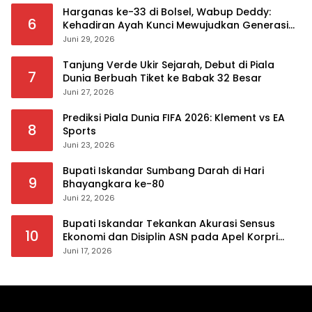
Harganas ke-33 di Bolsel, Wabup Deddy:
6
Kehadiran Ayah Kunci Mewujudkan Generasi
Berkualitas
Juni 29, 2026
Tanjung Verde Ukir Sejarah, Debut di Piala
7
Dunia Berbuah Tiket ke Babak 32 Besar
Juni 27, 2026
Prediksi Piala Dunia FIFA 2026: Klement vs EA
8
Sports
Juni 23, 2026
Bupati Iskandar Sumbang Darah di Hari
9
Bhayangkara ke-80
Juni 22, 2026
Bupati Iskandar Tekankan Akurasi Sensus
10
Ekonomi dan Disiplin ASN pada Apel Korpri
Pemkab Bolsel
Juni 17, 2026