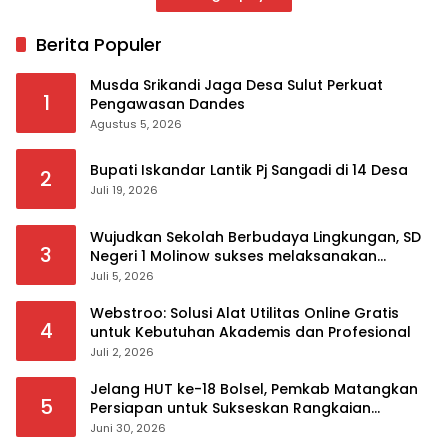
Berita Populer
Musda Srikandi Jaga Desa Sulut Perkuat
1
Pengawasan Dandes
Agustus 5, 2026
Bupati Iskandar Lantik Pj Sangadi di 14 Desa
2
Juli 19, 2026
Wujudkan Sekolah Berbudaya Lingkungan, SD
3
Negeri 1 Molinow sukses melaksanakan
serangkaian kegiatan Kampanye dan
Juli 5, 2026
Publikasi Program Sekolah Adiwiyata
Webstroo: Solusi Alat Utilitas Online Gratis
4
untuk Kebutuhan Akademis dan Profesional
Juli 2, 2026
Jelang HUT ke-18 Bolsel, Pemkab Matangkan
5
Persiapan untuk Sukseskan Rangkaian
Peringatan
Juni 30, 2026