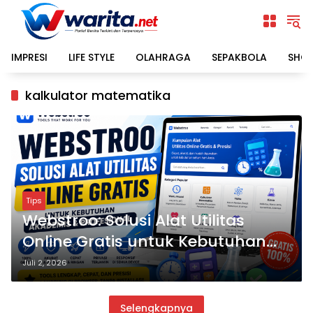
Langsung
ke
konten
IMPRESI
LIFE STYLE
OLAHRAGA
SEPAKBOLA
SHO
kalkulator matematika
Tips
Webstroo: Solusi Alat Utilitas
Online Gratis untuk Kebutuhan
Akademis dan Profesional
Juli 2, 2026
Selengkapnya