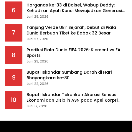
Harganas ke-33 di Bolsel, Wabup Deddy:
6
Kehadiran Ayah Kunci Mewujudkan Generasi
Berkualitas
Juni 29, 2026
Tanjung Verde Ukir Sejarah, Debut di Piala
7
Dunia Berbuah Tiket ke Babak 32 Besar
Juni 27, 2026
Prediksi Piala Dunia FIFA 2026: Klement vs EA
8
Sports
Juni 23, 2026
Bupati Iskandar Sumbang Darah di Hari
9
Bhayangkara ke-80
Juni 22, 2026
Bupati Iskandar Tekankan Akurasi Sensus
10
Ekonomi dan Disiplin ASN pada Apel Korpri
Pemkab Bolsel
Juni 17, 2026