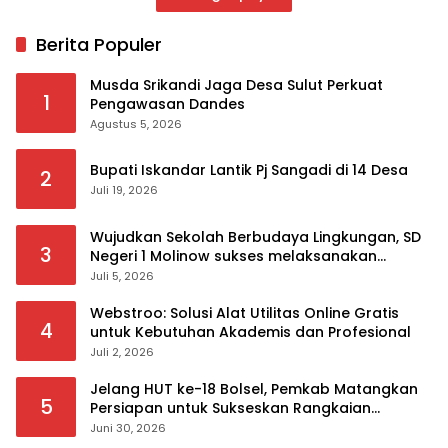
Berita Populer
Musda Srikandi Jaga Desa Sulut Perkuat
1
Pengawasan Dandes
Agustus 5, 2026
Bupati Iskandar Lantik Pj Sangadi di 14 Desa
2
Juli 19, 2026
Wujudkan Sekolah Berbudaya Lingkungan, SD
3
Negeri 1 Molinow sukses melaksanakan
serangkaian kegiatan Kampanye dan
Juli 5, 2026
Publikasi Program Sekolah Adiwiyata
Webstroo: Solusi Alat Utilitas Online Gratis
4
untuk Kebutuhan Akademis dan Profesional
Juli 2, 2026
Jelang HUT ke-18 Bolsel, Pemkab Matangkan
5
Persiapan untuk Sukseskan Rangkaian
Peringatan
Juni 30, 2026