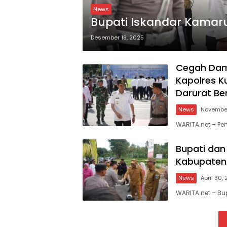
News
Bupati Iskandar Kama
Desember 19, 2025
Cegah Damp
Kapolres K
Darurat Be
News
November
WARITA.net – P
Bupati dan
Kabupaten 
News
April 30,
WARITA.net – Bu