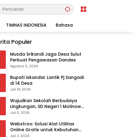
TIMNAS INDONESIA
Bahasa
rita Populer
Musda Srikandi Jaga Desa Sulut
Perkuat Pengawasan Dandes
Agustus 5, 2026
Bupati Iskandar Lantik Pj Sangadi
di 14 Desa
Juli 19, 2026
Wujudkan Sekolah Berbudaya
Lingkungan, SD Negeri 1 Molinow
sukses melaksanakan
Juli 5, 2026
serangkaian kegiatan Kampanye
dan Publikasi Program Sekolah
Webstroo: Solusi Alat Utilitas
Adiwiyata
Online Gratis untuk Kebutuhan
Akademis dan Profesional
Juli 2, 2026