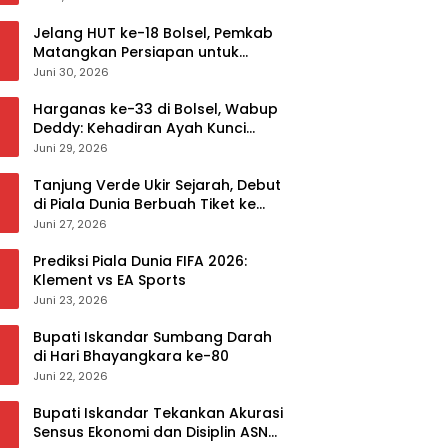
Jelang HUT ke-18 Bolsel, Pemkab
Matangkan Persiapan untuk
Sukseskan Rangkaian Peringatan
Juni 30, 2026
Harganas ke-33 di Bolsel, Wabup
Deddy: Kehadiran Ayah Kunci
Mewujudkan Generasi Berkualitas
Juni 29, 2026
Tanjung Verde Ukir Sejarah, Debut
di Piala Dunia Berbuah Tiket ke
Babak 32 Besar
Juni 27, 2026
Prediksi Piala Dunia FIFA 2026:
Klement vs EA Sports
Juni 23, 2026
Bupati Iskandar Sumbang Darah
di Hari Bhayangkara ke-80
Juni 22, 2026
Bupati Iskandar Tekankan Akurasi
Sensus Ekonomi dan Disiplin ASN