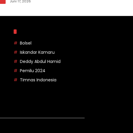
pada Apel Korpri Pemkab Bolsel
Juni 17, 2026
Topik
Bolsel
Iskandar Kamaru
Deddy Abdul Hamid
Pemilu 2024
Timnas Indonesia