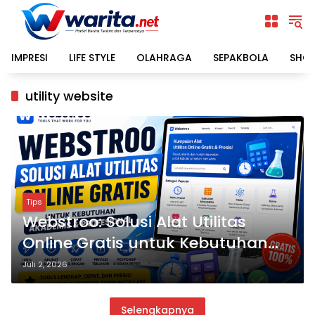
Langsung
ke
konten
IMPRESI
LIFE STYLE
OLAHRAGA
SEPAKBOLA
SHO
utility website
Tips
Webstroo: Solusi Alat Utilitas
Online Gratis untuk Kebutuhan
Akademis dan Profesional
Juli 2, 2026
Selengkapnya