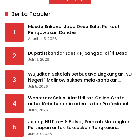
Berita Populer
Musda Srikandi Jaga Desa Sulut Perkuat
1
Pengawasan Dandes
Agustus 5, 2026
Bupati Iskandar Lantik Pj Sangadi di 14 Desa
2
Juli 19, 2026
Wujudkan Sekolah Berbudaya Lingkungan, SD
3
Negeri 1 Molinow sukses melaksanakan
serangkaian kegiatan Kampanye dan
Juli 5, 2026
Publikasi Program Sekolah Adiwiyata
Webstroo: Solusi Alat Utilitas Online Gratis
4
untuk Kebutuhan Akademis dan Profesional
Juli 2, 2026
Jelang HUT ke-18 Bolsel, Pemkab Matangkan
5
Persiapan untuk Sukseskan Rangkaian
Peringatan
Juni 30, 2026