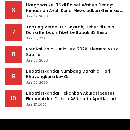
Harganas ke-33 di Bolsel, Wabup Deddy:
6
Kehadiran Ayah Kunci Mewujudkan Generasi
Berkualitas
Juni 29, 2026
Tanjung Verde Ukir Sejarah, Debut di Piala
7
Dunia Berbuah Tiket ke Babak 32 Besar
Juni 27, 2026
Prediksi Piala Dunia FIFA 2026: Klement vs EA
8
Sports
Juni 23, 2026
Bupati Iskandar Sumbang Darah di Hari
9
Bhayangkara ke-80
Juni 22, 2026
Bupati Iskandar Tekankan Akurasi Sensus
10
Ekonomi dan Disiplin ASN pada Apel Korpri
Pemkab Bolsel
Juni 17, 2026