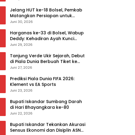
Jelang HUT ke-18 Bolsel, Pemkab
Matangkan Persiapan untuk
Sukseskan Rangkaian Peringatan
Juni 30, 2026
Harganas ke-33 di Bolsel, Wabup
Deddy: Kehadiran Ayah Kunci
Mewujudkan Generasi Berkualitas
Juni 29, 2026
Tanjung Verde Ukir Sejarah, Debut
di Piala Dunia Berbuah Tiket ke
Babak 32 Besar
Juni 27, 2026
Prediksi Piala Dunia FIFA 2026:
Klement vs EA Sports
Juni 23, 2026
Bupati Iskandar Sumbang Darah
di Hari Bhayangkara ke-80
Juni 22, 2026
Bupati Iskandar Tekankan Akurasi
Sensus Ekonomi dan Disiplin ASN