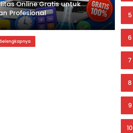
ilitas Online Gratis untuk
n Profesional
5
6
Selengkapnya
7
8
9
10