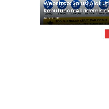
Webstroo: Solusi Alat Ut
Kebutuhan Akademis da
Juli 2, 2026