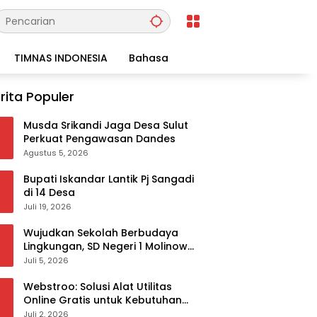
TIMNAS INDONESIA
Bahasa
rita Populer
Musda Srikandi Jaga Desa Sulut
Perkuat Pengawasan Dandes
Agustus 5, 2026
Bupati Iskandar Lantik Pj Sangadi
di 14 Desa
Juli 19, 2026
Wujudkan Sekolah Berbudaya
Lingkungan, SD Negeri 1 Molinow
sukses melaksanakan
Juli 5, 2026
serangkaian kegiatan Kampanye
dan Publikasi Program Sekolah
Webstroo: Solusi Alat Utilitas
Adiwiyata
Online Gratis untuk Kebutuhan
Akademis dan Profesional
Juli 2, 2026