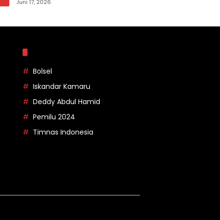
pada Apel Korpri Pemkab Bolsel
Juni 17, 2026
Topik
Bolsel
Iskandar Kamaru
Deddy Abdul Hamid
Pemilu 2024
Timnas Indonesia