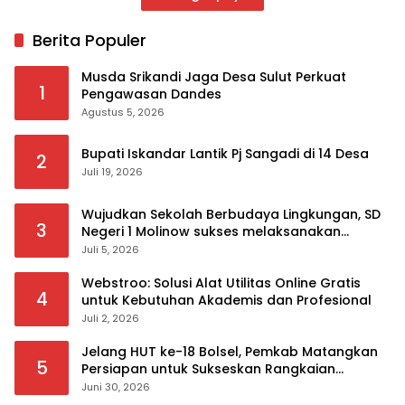
Berita Populer
Musda Srikandi Jaga Desa Sulut Perkuat
1
Pengawasan Dandes
Agustus 5, 2026
Bupati Iskandar Lantik Pj Sangadi di 14 Desa
2
Juli 19, 2026
Wujudkan Sekolah Berbudaya Lingkungan, SD
3
Negeri 1 Molinow sukses melaksanakan
serangkaian kegiatan Kampanye dan
Juli 5, 2026
Publikasi Program Sekolah Adiwiyata
Webstroo: Solusi Alat Utilitas Online Gratis
4
untuk Kebutuhan Akademis dan Profesional
Juli 2, 2026
Jelang HUT ke-18 Bolsel, Pemkab Matangkan
5
Persiapan untuk Sukseskan Rangkaian
Peringatan
Juni 30, 2026