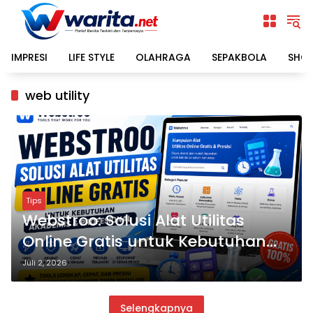
Langsung
ke
konten
IMPRESI
LIFE STYLE
OLAHRAGA
SEPAKBOLA
SHO
web utility
Tips
Webstroo: Solusi Alat Utilitas
Online Gratis untuk Kebutuhan
Akademis dan Profesional
Juli 2, 2026
Selengkapnya