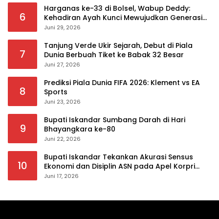
Harganas ke-33 di Bolsel, Wabup Deddy:
6
Kehadiran Ayah Kunci Mewujudkan Generasi
Berkualitas
Juni 29, 2026
Tanjung Verde Ukir Sejarah, Debut di Piala
7
Dunia Berbuah Tiket ke Babak 32 Besar
Juni 27, 2026
Prediksi Piala Dunia FIFA 2026: Klement vs EA
8
Sports
Juni 23, 2026
Bupati Iskandar Sumbang Darah di Hari
9
Bhayangkara ke-80
Juni 22, 2026
Bupati Iskandar Tekankan Akurasi Sensus
10
Ekonomi dan Disiplin ASN pada Apel Korpri
Pemkab Bolsel
Juni 17, 2026