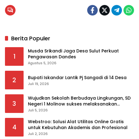
Berita Populer
Musda Srikandi Jaga Desa Sulut Perkuat
1
Pengawasan Dandes
Agustus 5, 2026
Bupati Iskandar Lantik Pj Sangadi di 14 Desa
2
Juli 19, 2026
Wujudkan Sekolah Berbudaya Lingkungan, SD
3
Negeri 1 Molinow sukses melaksanakan
serangkaian kegiatan Kampanye dan
Juli 5, 2026
Publikasi Program Sekolah Adiwiyata
Webstroo: Solusi Alat Utilitas Online Gratis
4
untuk Kebutuhan Akademis dan Profesional
Juli 2, 2026