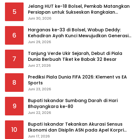
Jelang HUT ke-18 Bolsel, Pemkab Matangkan
5
Persiapan untuk Sukseskan Rangkaian
Peringatan
Juni 30, 2026
Harganas ke-33 di Bolsel, Wabup Deddy:
6
Kehadiran Ayah Kunci Mewujudkan Generasi
Berkualitas
Juni 29, 2026
Tanjung Verde Ukir Sejarah, Debut di Piala
7
Dunia Berbuah Tiket ke Babak 32 Besar
Juni 27, 2026
Prediksi Piala Dunia FIFA 2026: Klement vs EA
8
Sports
Juni 23, 2026
Bupati Iskandar Sumbang Darah di Hari
9
Bhayangkara ke-80
Juni 22, 2026
Bupati Iskandar Tekankan Akurasi Sensus
10
Ekonomi dan Disiplin ASN pada Apel Korpri
Pemkab Bolsel
Juni 17, 2026