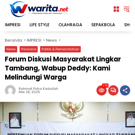
Langsung
ke
konten
IMPRESI
LIFE STYLE
OLAHRAGA
SEPAKBOLA
SHO
Beranda
IMPRESI
News
News
Pariwara
Politik & Pemerintahan
Forum Diskusi Masyarakat Lingkar
Tambang, Wabup Deddy: Kami
Melindungi Warga
278
Rahmat Putra Kadullah
Mei 28, 2025