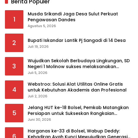
Berita Populer
Musda Srikandi Jaga Desa Sulut Perkuat
1
Pengawasan Dandes
Agustus 5, 2026
Bupati Iskandar Lantik Pj Sangadi di 14 Desa
2
Juli 19, 2026
Wujudkan Sekolah Berbudaya Lingkungan, SD
3
Negeri 1 Molinow sukses melaksanakan
serangkaian kegiatan Kampanye dan
Juli 5, 2026
Publikasi Program Sekolah Adiwiyata
Webstroo: Solusi Alat Utilitas Online Gratis
4
untuk Kebutuhan Akademis dan Profesional
Juli 2, 2026
Jelang HUT ke-18 Bolsel, Pemkab Matangkan
5
Persiapan untuk Sukseskan Rangkaian
Peringatan
Juni 30, 2026
Harganas ke-33 di Bolsel, Wabup Deddy:
6
Kehadiran Ayah Kunci Mewujudkan Generasi