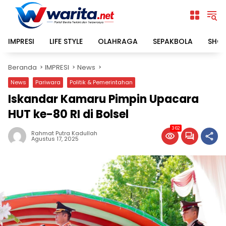
Langsung
ke
konten
IMPRESI
LIFE STYLE
OLAHRAGA
SEPAKBOLA
SHO
Beranda
IMPRESI
News
News
Pariwara
Politik & Pemerintahan
Iskandar Kamaru Pimpin Upacara
HUT ke-80 RI di Bolsel
362
Rahmat Putra Kadullah
Agustus 17, 2025