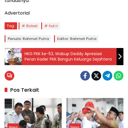
tandasnya.
Advertorial
Tag:
Bolsel
hut ri
Penulis: Rahmat Putra
Editor: Rahmat Putra
HKG PKK ke-53, Wabup Deddy Apresiasi
Peran Kader PKK Bangun Keluarga Sejahtera
Pos Terkait
News
News