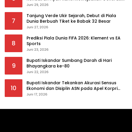
Berkualitas
Juni 29, 2026
Tanjung Verde Ukir Sejarah, Debut di Piala
7
Dunia Berbuah Tiket ke Babak 32 Besar
Juni 27, 2026
Prediksi Piala Dunia FIFA 2026: Klement vs EA
8
Sports
Juni 23, 2026
Bupati Iskandar Sumbang Darah di Hari
9
Bhayangkara ke-80
Juni 22, 2026
Bupati Iskandar Tekankan Akurasi Sensus
10
Ekonomi dan Disiplin ASN pada Apel Korpri
Pemkab Bolsel
Juni 17, 2026