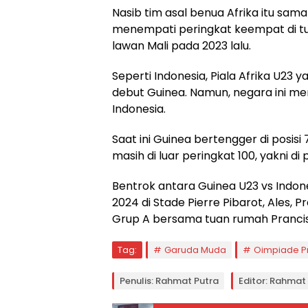
Nasib tim asal benua Afrika itu s
menempati peringkat keempat di tur
lawan Mali pada 2023 lalu.
Seperti Indonesia, Piala Afrika U23
debut Guinea. Namun, negara ini memi
Indonesia.
Saat ini Guinea bertengger di posis
masih di luar peringkat 100, yakni d
Bentrok antara Guinea U23 vs Indon
2024 di Stade Pierre Pibarot, Ales, 
Grup A bersama tuan rumah Prancis,
Tag:
Garuda Muda
Oimpiade P
Penulis: Rahmat Putra
Editor: Rahmat