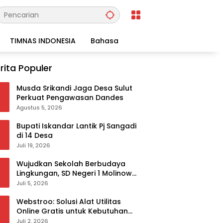
TIMNAS INDONESIA
Bahasa
rita Populer
Musda Srikandi Jaga Desa Sulut
Perkuat Pengawasan Dandes
Agustus 5, 2026
Bupati Iskandar Lantik Pj Sangadi
di 14 Desa
Juli 19, 2026
Wujudkan Sekolah Berbudaya
Lingkungan, SD Negeri 1 Molinow
sukses melaksanakan
Juli 5, 2026
serangkaian kegiatan Kampanye
dan Publikasi Program Sekolah
Webstroo: Solusi Alat Utilitas
Adiwiyata
Online Gratis untuk Kebutuhan
Akademis dan Profesional
Juli 2, 2026