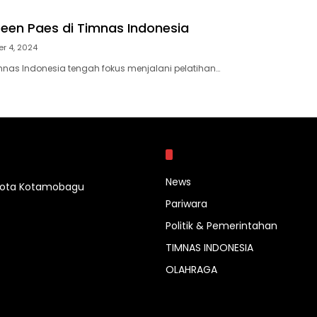
een Paes di Timnas Indonesia
r 4, 2024
mnas Indonesia tengah fokus menjalani pelatihan…
Kategori
News
 Kota Kotamobagu
Pariwara
Politik & Pemerintahan
TIMNAS INDONESIA
OLAHRAGA