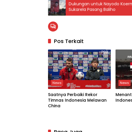
Dukungan untuk Nayodo Koern
Sukarela Pasang Baliho
Pos Terkait
News
News
Saatnya Perbaiki Rekor
Menanti
Timnas Indonesia Melawan
Indones
China
Baca Juga