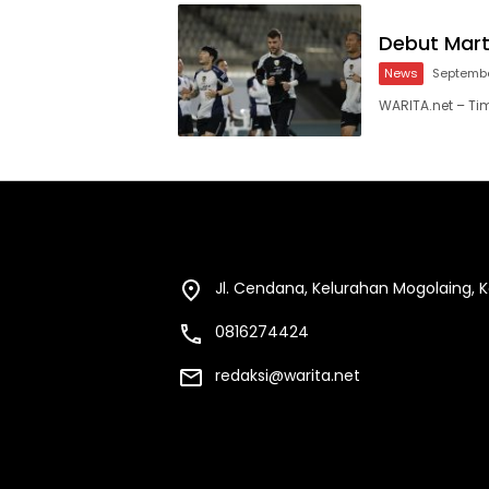
Debut Mart
News
Septembe
WARITA.net – Ti
Jl. Cendana, Kelurahan Mogolaing,
0816274424
redaksi@warita.net