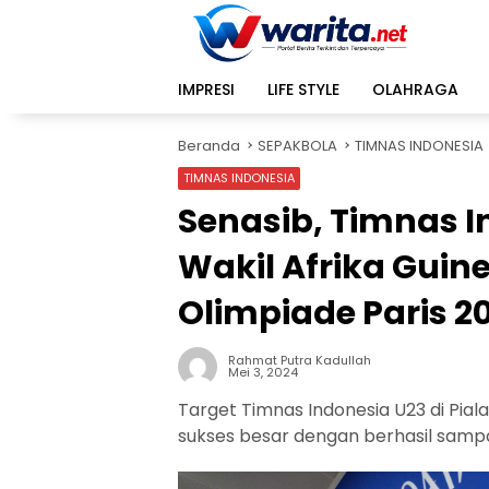
Langsung
ke
konten
IMPRESI
LIFE STYLE
OLAHRAGA
Beranda
SEPAKBOLA
TIMNAS INDONESIA
TIMNAS INDONESIA
Senasib, Timnas I
Wakil Afrika Guin
Olimpiade Paris 2
Rahmat Putra Kadullah
Mei 3, 2024
Target Timnas Indonesia U23 di Pial
sukses besar dengan berhasil sampa