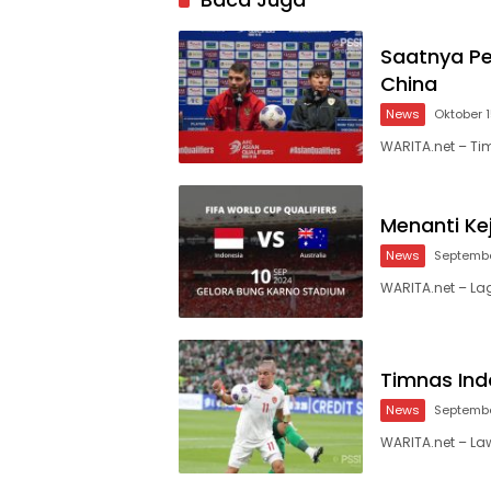
Saatnya Pe
China
News
Oktober 1
WARITA.net – T
Menanti Kej
News
Septembe
WARITA.net – Lag
Timnas Indo
News
Septembe
WARITA.net – La