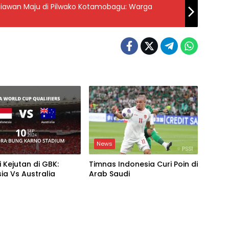
iawan Maju di Pilwako Kotamobagu: Warga
News
 Kejutan di GBK:
Timnas Indonesia Curi Poin di
ia Vs Australia
Arab Saudi