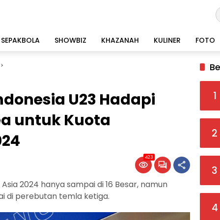
SEPAKBOLA
SHOWBIZ
KHAZANAH
KULINER
FOTO
Be
1
ndonesia U23 Hadapi
ea untuk Kuota
2
024
423
3
a Asia 2024 hanya sampai di 16 Besar, namun
i di perebutan temla ketiga.
4