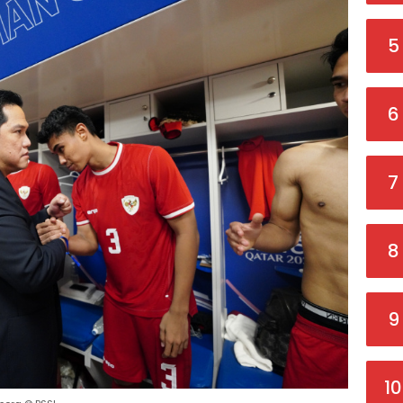
5
6
7
8
9
10