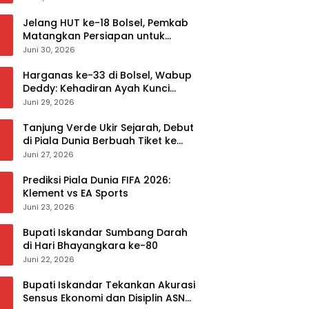
Jelang HUT ke-18 Bolsel, Pemkab
Matangkan Persiapan untuk
Sukseskan Rangkaian Peringatan
Juni 30, 2026
Harganas ke-33 di Bolsel, Wabup
Deddy: Kehadiran Ayah Kunci
Mewujudkan Generasi Berkualitas
Juni 29, 2026
Tanjung Verde Ukir Sejarah, Debut
di Piala Dunia Berbuah Tiket ke
Babak 32 Besar
Juni 27, 2026
Prediksi Piala Dunia FIFA 2026:
Klement vs EA Sports
Juni 23, 2026
Bupati Iskandar Sumbang Darah
di Hari Bhayangkara ke-80
Juni 22, 2026
Bupati Iskandar Tekankan Akurasi
Sensus Ekonomi dan Disiplin ASN