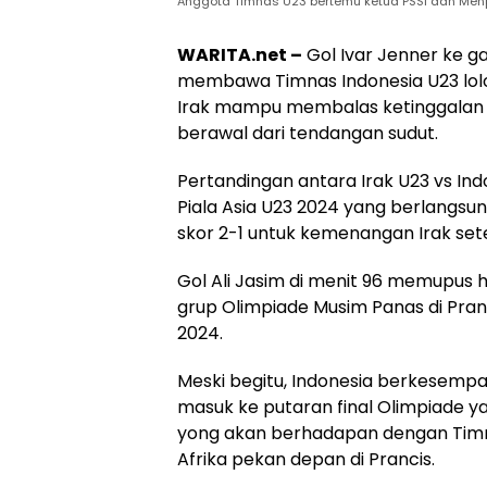
Anggota Timnas U23 bertemu ketua PSSI dan Men
WARITA.net –
Gol Ivar Jenner ke 
membawa Timnas Indonesia U23 lolos
Irak mampu membalas ketinggalan m
berawal dari tendangan sudut.
Pertandingan antara Irak U23 vs In
Piala Asia U23 2024 yang berlangsung
skor 2-1 untuk kemenangan Irak set
Gol Ali Jasim di menit 96 memupus h
grup Olimpiade Musim Panas di Pran
2024.
Meski begitu, Indonesia berkesempa
masuk ke putaran final Olimpiade ya
yong akan berhadapan dengan Timna
Afrika pekan depan di Prancis.