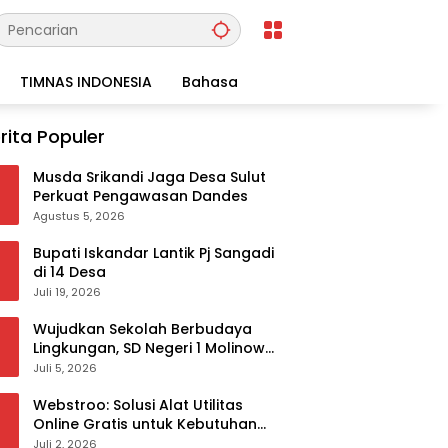
TIMNAS INDONESIA
Bahasa
rita Populer
Musda Srikandi Jaga Desa Sulut
Perkuat Pengawasan Dandes
Agustus 5, 2026
Bupati Iskandar Lantik Pj Sangadi
di 14 Desa
Juli 19, 2026
Wujudkan Sekolah Berbudaya
Lingkungan, SD Negeri 1 Molinow
sukses melaksanakan
Juli 5, 2026
serangkaian kegiatan Kampanye
dan Publikasi Program Sekolah
Webstroo: Solusi Alat Utilitas
Adiwiyata
Online Gratis untuk Kebutuhan
Akademis dan Profesional
Juli 2, 2026