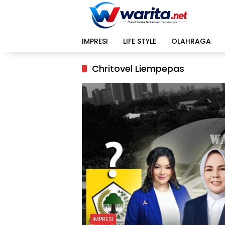
Langsung
ke
konten
IMPRESI
LIFE STYLE
OLAHRAGA
Chritovel Liempepas
IMPRESI