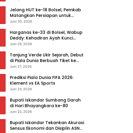
Jelang HUT ke-18 Bolsel, Pemkab
Matangkan Persiapan untuk
Sukseskan Rangkaian Peringatan
Juni 30, 2026
Harganas ke-33 di Bolsel, Wabup
Deddy: Kehadiran Ayah Kunci
Mewujudkan Generasi Berkualitas
Juni 29, 2026
Tanjung Verde Ukir Sejarah, Debut
di Piala Dunia Berbuah Tiket ke
Babak 32 Besar
Juni 27, 2026
Prediksi Piala Dunia FIFA 2026:
Klement vs EA Sports
Juni 23, 2026
Bupati Iskandar Sumbang Darah
di Hari Bhayangkara ke-80
Juni 22, 2026
Bupati Iskandar Tekankan Akurasi
Sensus Ekonomi dan Disiplin ASN