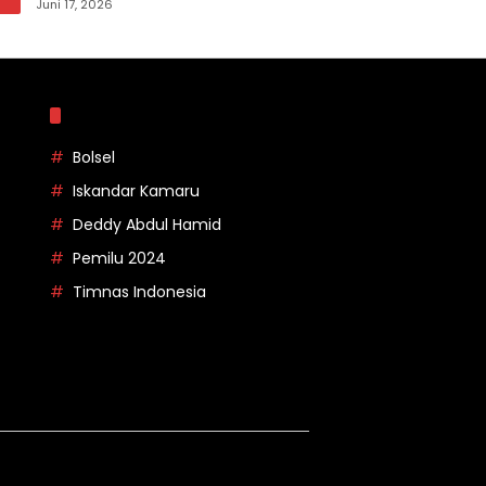
pada Apel Korpri Pemkab Bolsel
Juni 17, 2026
Topik
Bolsel
Iskandar Kamaru
Deddy Abdul Hamid
Pemilu 2024
Timnas Indonesia