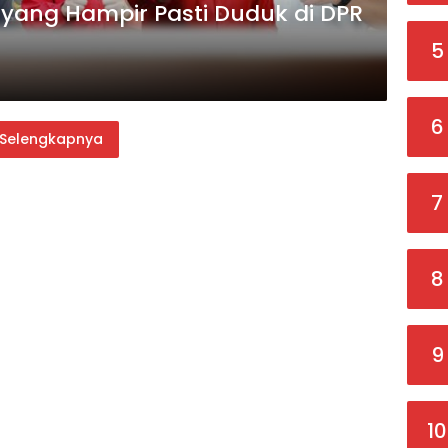
 yang Hampir Pasti Duduk di DPR
5
6
Selengkapnya
7
8
9
10