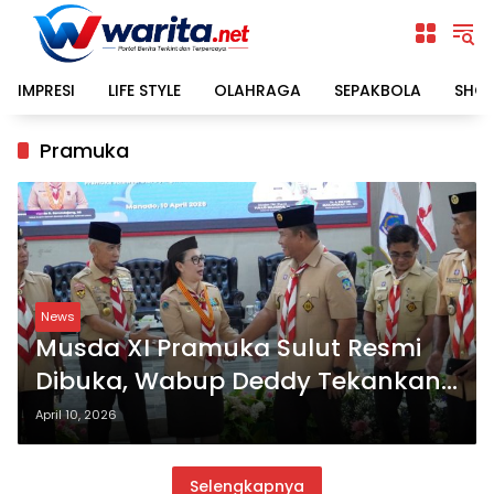
Langsung
ke
konten
IMPRESI
LIFE STYLE
OLAHRAGA
SEPAKBOLA
SHO
Pramuka
News
Musda XI Pramuka Sulut Resmi
Dibuka, Wabup Deddy Tekankan
Sinergi dan Kemandirian Generasi
April 10, 2026
Muda
Selengkapnya