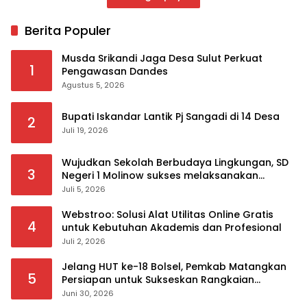
Berita Populer
Musda Srikandi Jaga Desa Sulut Perkuat
1
Pengawasan Dandes
Agustus 5, 2026
Bupati Iskandar Lantik Pj Sangadi di 14 Desa
2
Juli 19, 2026
Wujudkan Sekolah Berbudaya Lingkungan, SD
3
Negeri 1 Molinow sukses melaksanakan
serangkaian kegiatan Kampanye dan
Juli 5, 2026
Publikasi Program Sekolah Adiwiyata
Webstroo: Solusi Alat Utilitas Online Gratis
4
untuk Kebutuhan Akademis dan Profesional
Juli 2, 2026
Jelang HUT ke-18 Bolsel, Pemkab Matangkan
5
Persiapan untuk Sukseskan Rangkaian
Peringatan
Juni 30, 2026