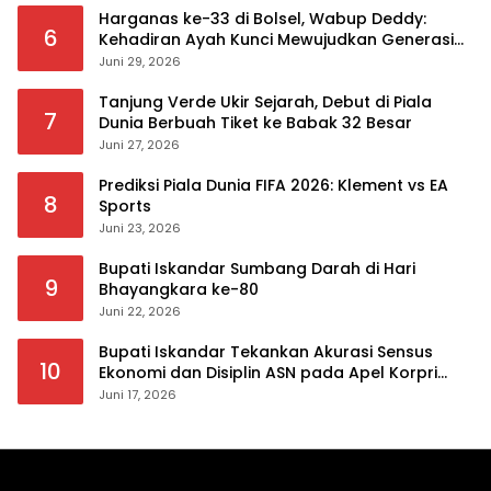
Harganas ke-33 di Bolsel, Wabup Deddy:
6
Kehadiran Ayah Kunci Mewujudkan Generasi
Berkualitas
Juni 29, 2026
Tanjung Verde Ukir Sejarah, Debut di Piala
7
Dunia Berbuah Tiket ke Babak 32 Besar
Juni 27, 2026
Prediksi Piala Dunia FIFA 2026: Klement vs EA
8
Sports
Juni 23, 2026
Bupati Iskandar Sumbang Darah di Hari
9
Bhayangkara ke-80
Juni 22, 2026
Bupati Iskandar Tekankan Akurasi Sensus
10
Ekonomi dan Disiplin ASN pada Apel Korpri
Pemkab Bolsel
Juni 17, 2026