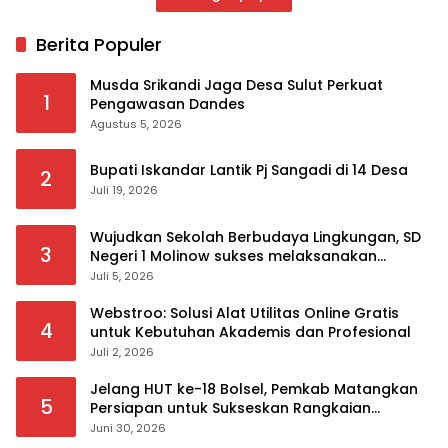
Berita Populer
Musda Srikandi Jaga Desa Sulut Perkuat
1
Pengawasan Dandes
Agustus 5, 2026
Bupati Iskandar Lantik Pj Sangadi di 14 Desa
2
Juli 19, 2026
Wujudkan Sekolah Berbudaya Lingkungan, SD
3
Negeri 1 Molinow sukses melaksanakan
serangkaian kegiatan Kampanye dan
Juli 5, 2026
Publikasi Program Sekolah Adiwiyata
Webstroo: Solusi Alat Utilitas Online Gratis
4
untuk Kebutuhan Akademis dan Profesional
Juli 2, 2026
Jelang HUT ke-18 Bolsel, Pemkab Matangkan
5
Persiapan untuk Sukseskan Rangkaian
Peringatan
Juni 30, 2026