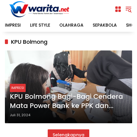
Langsung
ke
konten
IMPRESI
LIFE STYLE
OLAHRAGA
SEPAKBOLA
SHO
KPU Bolmong
IMPRESI
KPU Bolmong Bagi-Bagi Cendera
Mata Power Bank ke PPK dan
Panwascam
Juli 31, 2024
Selengkapnya