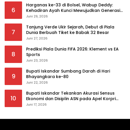
Harganas ke-33 di Bolsel, Wabup Deddy:
6
Kehadiran Ayah Kunci Mewujudkan Generasi
Berkualitas
Juni 29, 2026
Tanjung Verde Ukir Sejarah, Debut di Piala
7
Dunia Berbuah Tiket ke Babak 32 Besar
Juni 27, 2026
Prediksi Piala Dunia FIFA 2026: Klement vs EA
8
Sports
Juni 23, 2026
Bupati Iskandar Sumbang Darah di Hari
9
Bhayangkara ke-80
Juni 22, 2026
Bupati Iskandar Tekankan Akurasi Sensus
10
Ekonomi dan Disiplin ASN pada Apel Korpri
Pemkab Bolsel
Juni 17, 2026