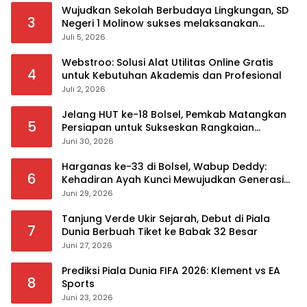
Wujudkan Sekolah Berbudaya Lingkungan, SD
3
Negeri 1 Molinow sukses melaksanakan
serangkaian kegiatan Kampanye dan
Juli 5, 2026
Publikasi Program Sekolah Adiwiyata
Webstroo: Solusi Alat Utilitas Online Gratis
4
untuk Kebutuhan Akademis dan Profesional
Juli 2, 2026
Jelang HUT ke-18 Bolsel, Pemkab Matangkan
5
Persiapan untuk Sukseskan Rangkaian
Peringatan
Juni 30, 2026
Harganas ke-33 di Bolsel, Wabup Deddy:
6
Kehadiran Ayah Kunci Mewujudkan Generasi
Berkualitas
Juni 29, 2026
Tanjung Verde Ukir Sejarah, Debut di Piala
7
Dunia Berbuah Tiket ke Babak 32 Besar
Juni 27, 2026
Prediksi Piala Dunia FIFA 2026: Klement vs EA
8
Sports
Juni 23, 2026