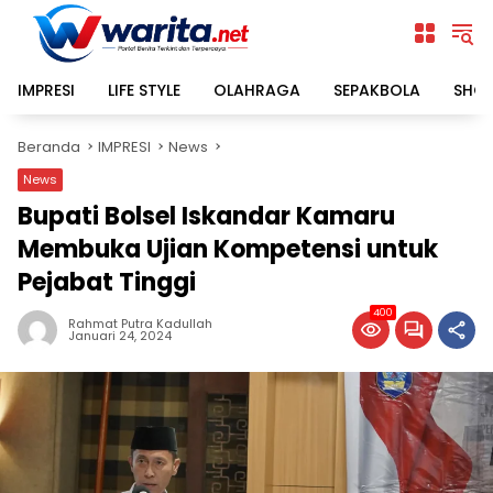
Langsung
ke
konten
IMPRESI
LIFE STYLE
OLAHRAGA
SEPAKBOLA
SHO
Beranda
IMPRESI
News
News
Bupati Bolsel Iskandar Kamaru
Membuka Ujian Kompetensi untuk
Pejabat Tinggi
400
Rahmat Putra Kadullah
Januari 24, 2024