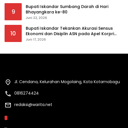
Bupati Iskandar Sumbang Darah di Hari
9
Bhayangkara ke-80
Juni 22, 2026
Bupati Iskandar Tekankan Akurasi Sensus
10
Ekonomi dan Disiplin ASN pada Apel Korpri
Pemkab Bolsel
Juni 17, 2026
Jl. Cendana, Kelurahan Mogolaing, Kota Kotamobagu
0816274424
redaksi@warita.net
Kategori