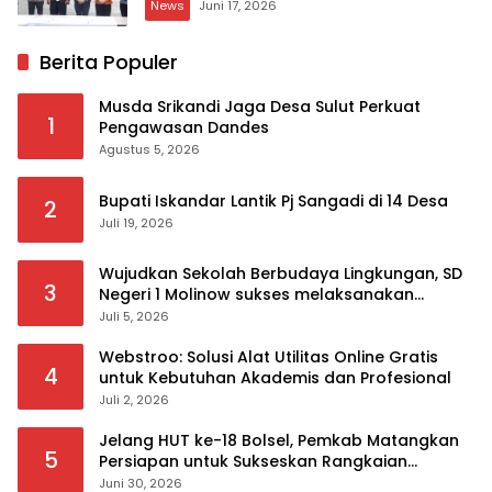
News
Juni 17, 2026
Berita Populer
Musda Srikandi Jaga Desa Sulut Perkuat
1
Pengawasan Dandes
Agustus 5, 2026
Bupati Iskandar Lantik Pj Sangadi di 14 Desa
2
Juli 19, 2026
Wujudkan Sekolah Berbudaya Lingkungan, SD
3
Negeri 1 Molinow sukses melaksanakan
serangkaian kegiatan Kampanye dan
Juli 5, 2026
Publikasi Program Sekolah Adiwiyata
Webstroo: Solusi Alat Utilitas Online Gratis
4
untuk Kebutuhan Akademis dan Profesional
Juli 2, 2026
Jelang HUT ke-18 Bolsel, Pemkab Matangkan
5
Persiapan untuk Sukseskan Rangkaian
Peringatan
Juni 30, 2026