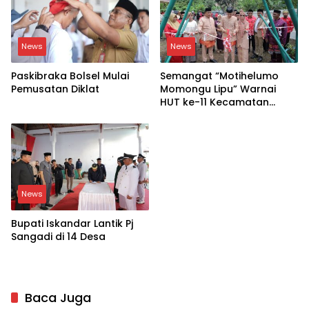
News
News
Paskibraka Bolsel Mulai
Semangat “Motihelumo
Pemusatan Diklat
Momongu Lipu” Warnai
HUT ke-11 Kecamatan
Helumo
News
Bupati Iskandar Lantik Pj
Sangadi di 14 Desa
Baca Juga