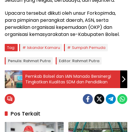
Selatan yang religius, berbudaya, dan sejahtera.
Upacara tersebut diikuti oleh unsur Forkopimda,
para pimpinan perangkat daerah, ASN, serta
perwakilan organisasi kepemudaan (OKP) dan
organisasi kemasyarakatan se-Kabupaten Bolsel.
Tag:
Iskandar Kamaru
Sumpah Pemuda
Penulis: Rahmat Putra
Editor: Rahmat Putra
Pemkab Bolsel dan IAIN Manado Bersinergi
Tingkatkan Kualitas SDM dan Pendidikan
Pos Terkait