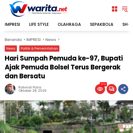
Langsung
ke
konten
IMPRESI
LIFE STYLE
OLAHRAGA
SEPAKBOLA
SHO
Beranda
IMPRESI
News
News
Politik & Pemerintahan
Hari Sumpah Pemuda ke-97, Bupati
Ajak Pemuda Bolsel Terus Bergerak
dan Bersatu
209
Rahmat Putra
Oktober 28, 2025