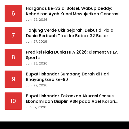
Harganas ke-33 di Bolsel, Wabup Deddy:
6
Kehadiran Ayah Kunci Mewujudkan Generasi
Berkualitas
Juni 29, 2026
Tanjung Verde Ukir Sejarah, Debut di Piala
7
Dunia Berbuah Tiket ke Babak 32 Besar
Juni 27, 2026
Prediksi Piala Dunia FIFA 2026: Klement vs EA
8
Sports
Juni 23, 2026
Bupati Iskandar Sumbang Darah di Hari
9
Bhayangkara ke-80
Juni 22, 2026
Bupati Iskandar Tekankan Akurasi Sensus
10
Ekonomi dan Disiplin ASN pada Apel Korpri
Pemkab Bolsel
Juni 17, 2026