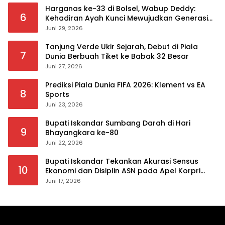
Harganas ke-33 di Bolsel, Wabup Deddy:
6
Kehadiran Ayah Kunci Mewujudkan Generasi
Berkualitas
Juni 29, 2026
Tanjung Verde Ukir Sejarah, Debut di Piala
7
Dunia Berbuah Tiket ke Babak 32 Besar
Juni 27, 2026
Prediksi Piala Dunia FIFA 2026: Klement vs EA
8
Sports
Juni 23, 2026
Bupati Iskandar Sumbang Darah di Hari
9
Bhayangkara ke-80
Juni 22, 2026
Bupati Iskandar Tekankan Akurasi Sensus
10
Ekonomi dan Disiplin ASN pada Apel Korpri
Pemkab Bolsel
Juni 17, 2026