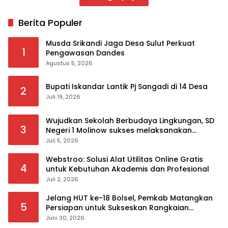
Berita Populer
Musda Srikandi Jaga Desa Sulut Perkuat
1
Pengawasan Dandes
Agustus 5, 2026
Bupati Iskandar Lantik Pj Sangadi di 14 Desa
2
Juli 19, 2026
Wujudkan Sekolah Berbudaya Lingkungan, SD
3
Negeri 1 Molinow sukses melaksanakan
serangkaian kegiatan Kampanye dan
Juli 5, 2026
Publikasi Program Sekolah Adiwiyata
Webstroo: Solusi Alat Utilitas Online Gratis
4
untuk Kebutuhan Akademis dan Profesional
Juli 2, 2026
Jelang HUT ke-18 Bolsel, Pemkab Matangkan
5
Persiapan untuk Sukseskan Rangkaian
Peringatan
Juni 30, 2026