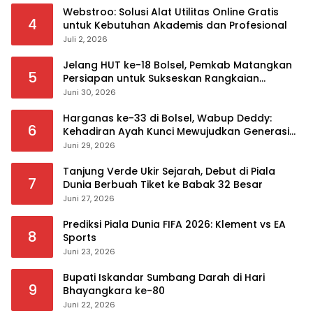
Webstroo: Solusi Alat Utilitas Online Gratis
4
untuk Kebutuhan Akademis dan Profesional
Juli 2, 2026
Jelang HUT ke-18 Bolsel, Pemkab Matangkan
5
Persiapan untuk Sukseskan Rangkaian
Peringatan
Juni 30, 2026
Harganas ke-33 di Bolsel, Wabup Deddy:
6
Kehadiran Ayah Kunci Mewujudkan Generasi
Berkualitas
Juni 29, 2026
Tanjung Verde Ukir Sejarah, Debut di Piala
7
Dunia Berbuah Tiket ke Babak 32 Besar
Juni 27, 2026
Prediksi Piala Dunia FIFA 2026: Klement vs EA
8
Sports
Juni 23, 2026
Bupati Iskandar Sumbang Darah di Hari
9
Bhayangkara ke-80
Juni 22, 2026