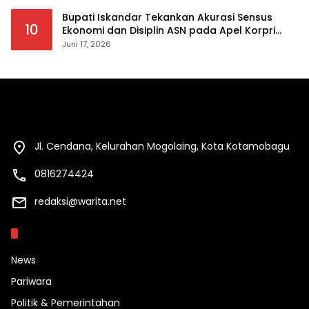
Bupati Iskandar Tekankan Akurasi Sensus
10
Ekonomi dan Disiplin ASN pada Apel Korpri
Pemkab Bolsel
Juni 17, 2026
Jl. Cendana, Kelurahan Mogolaing, Kota Kotamobagu
0816274424
redaksi@warita.net
Kategori
News
Pariwara
Politik & Pemerintahan