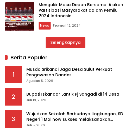
Mengukir Masa Depan Bersama: Ajakan
Partisipasi Masyarakat dalam Pemilu
2024 Indonesia
News
Februari 12, 2024
Selengkapnya
Berita Populer
Musda Srikandi Jaga Desa Sulut Perkuat
1
Pengawasan Dandes
Agustus 5, 2026
Bupati Iskandar Lantik Pj Sangadi di 14 Desa
2
Juli 19, 2026
Wujudkan Sekolah Berbudaya Lingkungan, SD
3
Negeri 1 Molinow sukses melaksanakan
serangkaian kegiatan Kampanye dan
Juli 5, 2026
Publikasi Program Sekolah Adiwiyata