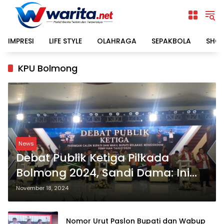
Langsung
ke
konten
IMPRESI
LIFE STYLE
OLAHRAGA
SEPAKBOLA
SHO
KPU Bolmong
News
Debat Publik Ketiga Pilkada
Bolmong 2024, Sandi Dama: Ini
Acuan Masyarakat Memilih
November 18, 2024
Pemimpin yang Tepat
Nomor Urut Paslon Bupati dan Wabup