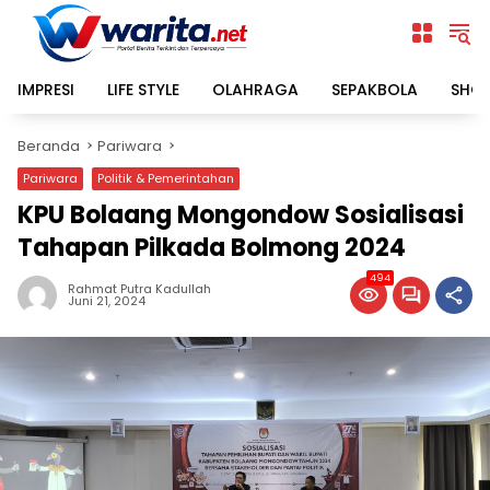
Langsung
ke
konten
IMPRESI
LIFE STYLE
OLAHRAGA
SEPAKBOLA
SHO
Beranda
Pariwara
Pariwara
Politik & Pemerintahan
KPU Bolaang Mongondow Sosialisasi
Tahapan Pilkada Bolmong 2024
494
Rahmat Putra Kadullah
Juni 21, 2024