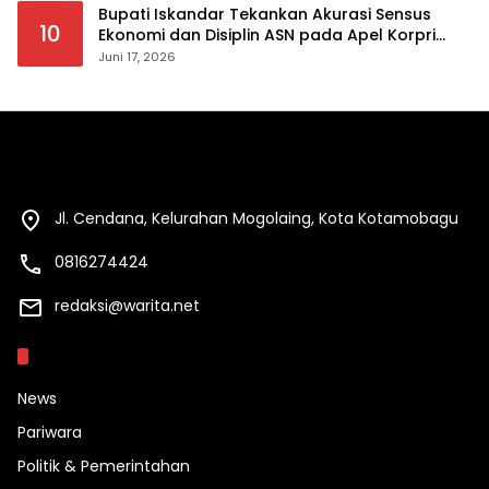
Bupati Iskandar Tekankan Akurasi Sensus
10
Ekonomi dan Disiplin ASN pada Apel Korpri
Pemkab Bolsel
Juni 17, 2026
Jl. Cendana, Kelurahan Mogolaing, Kota Kotamobagu
0816274424
redaksi@warita.net
Kategori
News
Pariwara
Politik & Pemerintahan