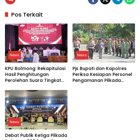
Pos Terkait
News
News
KPU Bolmong: Rekapitulasi
Pjs Bupati dan Kapolres
Hasil Penghitungan
Periksa Kesiapan Personel
Perolehan Suara Tingkat
Pengamanan Pilkada
Kabupaten Bolaang
Bolsel 2024
Mongondow pada
Pemilihan 2024
News
Debat Publik Ketiga Pilkada