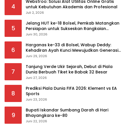
Webstroo: Solusi Alat Utilitas Online Gratis
4
untuk Kebutuhan Akademis dan Profesional
Juli 2, 2026
Jelang HUT ke-18 Bolsel, Pemkab Matangkan
5
Persiapan untuk Sukseskan Rangkaian
Peringatan
Juni 30, 2026
Harganas ke-33 di Bolsel, Wabup Deddy:
6
Kehadiran Ayah Kunci Mewujudkan Generasi
Berkualitas
Juni 29, 2026
Tanjung Verde Ukir Sejarah, Debut di Piala
7
Dunia Berbuah Tiket ke Babak 32 Besar
Juni 27, 2026
Prediksi Piala Dunia FIFA 2026: Klement vs EA
8
Sports
Juni 23, 2026
Bupati Iskandar Sumbang Darah di Hari
9
Bhayangkara ke-80
Juni 22, 2026