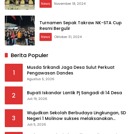
News
November 18, 2024
Turnamen Sepak Takraw NK-STA Cup
Resmi Bergulir
News
Oktober 31, 2024
Berita Populer
Musda Srikandi Jaga Desa Sulut Perkuat
1
Pengawasan Dandes
Agustus 5, 2026
Bupati Iskandar Lantik Pj Sangadi di 14 Desa
2
Juli 19, 2026
Wujudkan Sekolah Berbudaya Lingkungan, SD
3
Negeri 1 Molinow sukses melaksanakan
serangkaian kegiatan Kampanye dan
Juli 5, 2026
Publikasi Program Sekolah Adiwiyata