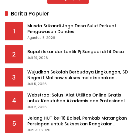
Berita Populer
Musda Srikandi Jaga Desa Sulut Perkuat
1
Pengawasan Dandes
Agustus 5, 2026
Bupati Iskandar Lantik Pj Sangadi di 14 Desa
2
Juli 19, 2026
Wujudkan Sekolah Berbudaya Lingkungan, SD
3
Negeri 1 Molinow sukses melaksanakan
serangkaian kegiatan Kampanye dan
Juli 5, 2026
Publikasi Program Sekolah Adiwiyata
Webstroo: Solusi Alat Utilitas Online Gratis
4
untuk Kebutuhan Akademis dan Profesional
Juli 2, 2026
Jelang HUT ke-18 Bolsel, Pemkab Matangkan
5
Persiapan untuk Sukseskan Rangkaian
Peringatan
Juni 30, 2026