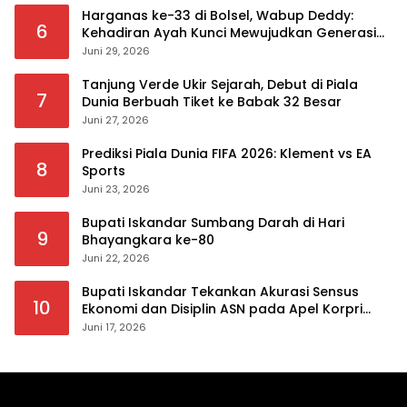
Harganas ke-33 di Bolsel, Wabup Deddy:
6
Kehadiran Ayah Kunci Mewujudkan Generasi
Berkualitas
Juni 29, 2026
Tanjung Verde Ukir Sejarah, Debut di Piala
7
Dunia Berbuah Tiket ke Babak 32 Besar
Juni 27, 2026
Prediksi Piala Dunia FIFA 2026: Klement vs EA
8
Sports
Juni 23, 2026
Bupati Iskandar Sumbang Darah di Hari
9
Bhayangkara ke-80
Juni 22, 2026
Bupati Iskandar Tekankan Akurasi Sensus
10
Ekonomi dan Disiplin ASN pada Apel Korpri
Pemkab Bolsel
Juni 17, 2026