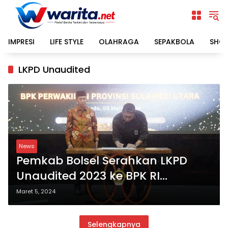
Langsung
ke
konten
IMPRESI
LIFE STYLE
OLAHRAGA
SEPAKBOLA
SHO
LKPD Unaudited
News
Pemkab Bolsel Serahkan LKPD
Unaudited 2023 ke BPK RI
Perwakilan Sulut
Maret 5, 2024
Selengkapnya