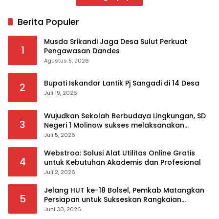
Berita Populer
Musda Srikandi Jaga Desa Sulut Perkuat
1
Pengawasan Dandes
Agustus 5, 2026
Bupati Iskandar Lantik Pj Sangadi di 14 Desa
2
Juli 19, 2026
Wujudkan Sekolah Berbudaya Lingkungan, SD
3
Negeri 1 Molinow sukses melaksanakan
serangkaian kegiatan Kampanye dan
Juli 5, 2026
Publikasi Program Sekolah Adiwiyata
Webstroo: Solusi Alat Utilitas Online Gratis
4
untuk Kebutuhan Akademis dan Profesional
Juli 2, 2026
Jelang HUT ke-18 Bolsel, Pemkab Matangkan
5
Persiapan untuk Sukseskan Rangkaian
Peringatan
Juni 30, 2026