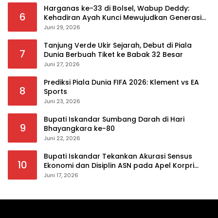
Harganas ke-33 di Bolsel, Wabup Deddy:
6
Kehadiran Ayah Kunci Mewujudkan Generasi
Berkualitas
Juni 29, 2026
Tanjung Verde Ukir Sejarah, Debut di Piala
7
Dunia Berbuah Tiket ke Babak 32 Besar
Juni 27, 2026
Prediksi Piala Dunia FIFA 2026: Klement vs EA
8
Sports
Juni 23, 2026
Bupati Iskandar Sumbang Darah di Hari
9
Bhayangkara ke-80
Juni 22, 2026
Bupati Iskandar Tekankan Akurasi Sensus
10
Ekonomi dan Disiplin ASN pada Apel Korpri
Pemkab Bolsel
Juni 17, 2026