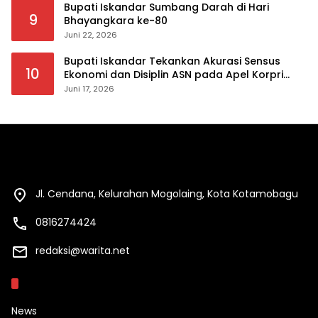
Bupati Iskandar Sumbang Darah di Hari
9
Bhayangkara ke-80
Juni 22, 2026
Bupati Iskandar Tekankan Akurasi Sensus
10
Ekonomi dan Disiplin ASN pada Apel Korpri
Pemkab Bolsel
Juni 17, 2026
Jl. Cendana, Kelurahan Mogolaing, Kota Kotamobagu
0816274424
redaksi@warita.net
Kategori
News