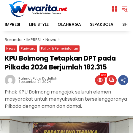
Langsung
ke
konten
IMPRESI
LIFE STYLE
OLAHRAGA
SEPAKBOLA
SHO
Beranda
IMPRESI
News
News
Pariwara
Politik & Pemerintahan
KPU Bolmong Tetapkan DPT pada
Pilkada 2024 Berjumlah 182.315
638
Rahmat Putra Kadullah
September 21, 2024
Pihak KPU Bolmong mengajak seluruh elemen
masyarakat untuk menyukseskan terselenggaranya
Pilkada dengan aman dan damai.