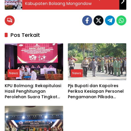
Kabupaten Bolaang Mongondow
Pos Terkait
News
News
KPU Bolmong: Rekapitulasi
Pjs Bupati dan Kapolres
Hasil Penghitungan
Periksa Kesiapan Personel
Perolehan Suara Tingkat
Pengamanan Pilkada
Kabupaten Bolaang
Bolsel 2024
Mongondow pada
Pemilihan 2024