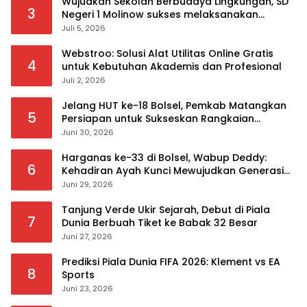
Wujudkan Sekolah Berbudaya Lingkungan, SD
3
Negeri 1 Molinow sukses melaksanakan
serangkaian kegiatan Kampanye dan
Juli 5, 2026
Publikasi Program Sekolah Adiwiyata
Webstroo: Solusi Alat Utilitas Online Gratis
4
untuk Kebutuhan Akademis dan Profesional
Juli 2, 2026
Jelang HUT ke-18 Bolsel, Pemkab Matangkan
5
Persiapan untuk Sukseskan Rangkaian
Peringatan
Juni 30, 2026
Harganas ke-33 di Bolsel, Wabup Deddy:
6
Kehadiran Ayah Kunci Mewujudkan Generasi
Berkualitas
Juni 29, 2026
Tanjung Verde Ukir Sejarah, Debut di Piala
7
Dunia Berbuah Tiket ke Babak 32 Besar
Juni 27, 2026
Prediksi Piala Dunia FIFA 2026: Klement vs EA
8
Sports
Juni 23, 2026