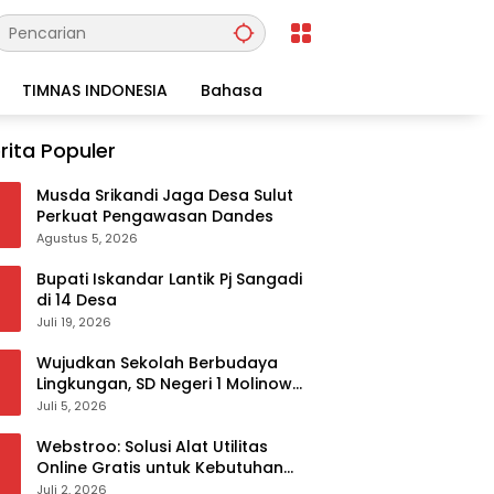
TIMNAS INDONESIA
Bahasa
rita Populer
Musda Srikandi Jaga Desa Sulut
Perkuat Pengawasan Dandes
Agustus 5, 2026
Bupati Iskandar Lantik Pj Sangadi
di 14 Desa
Juli 19, 2026
Wujudkan Sekolah Berbudaya
Lingkungan, SD Negeri 1 Molinow
sukses melaksanakan
Juli 5, 2026
serangkaian kegiatan Kampanye
dan Publikasi Program Sekolah
Webstroo: Solusi Alat Utilitas
Adiwiyata
Online Gratis untuk Kebutuhan
Akademis dan Profesional
Juli 2, 2026