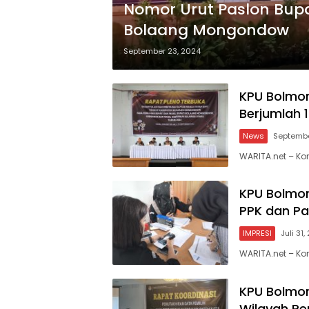
Nomor Urut Paslon Bup
Bolaang Mongondow
September 23, 2024
KPU Bolmon
Berjumlah 1
News
Septembe
WARITA.net – K
KPU Bolmon
PPK dan P
IMPRESI
Juli 31
WARITA.net – K
KPU Bolmon
Wilayah P