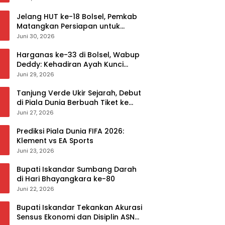
Jelang HUT ke-18 Bolsel, Pemkab
Matangkan Persiapan untuk
Sukseskan Rangkaian Peringatan
Juni 30, 2026
Harganas ke-33 di Bolsel, Wabup
Deddy: Kehadiran Ayah Kunci
Mewujudkan Generasi Berkualitas
Juni 29, 2026
Tanjung Verde Ukir Sejarah, Debut
di Piala Dunia Berbuah Tiket ke
Babak 32 Besar
Juni 27, 2026
Prediksi Piala Dunia FIFA 2026:
Klement vs EA Sports
Juni 23, 2026
Bupati Iskandar Sumbang Darah
di Hari Bhayangkara ke-80
Juni 22, 2026
Bupati Iskandar Tekankan Akurasi
Sensus Ekonomi dan Disiplin ASN