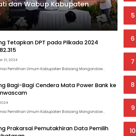
ati dan Wabup Kabupaten
5
6
g Tetapkan DPT pada Pilkada 2024
82.315
7
r 21, 2024
omisi Pemilihan Umum Kabupaten Bolaang Mongondow…
8
g Bagi-Bagi Cendera Mata Power Bank ke
anwascam
, 2024
9
omisi Pemilihan Umum Kabupaten Bolaang Mongondow…
g Prakarsai Pemutakhiran Data Pemilih
10
erbatasan