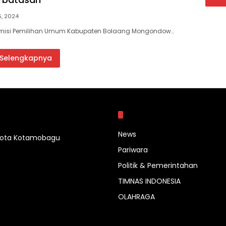
5, 2024
omisi Pemilihan Umum Kabupaten Bolaang Mongondow…
Selengkapnya
Kategori
News
 Kota Kotamobagu
Pariwara
Politik & Pemerintahan
TIMNAS INDONESIA
OLAHRAGA