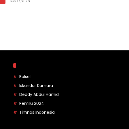
pada Apel Korpri Pemkab Bolsel
Juni 17, 2026
Topik
Bolsel
Iskandar Kamaru
Deddy Abdul Hamid
Pemilu 2024
Timnas Indonesia