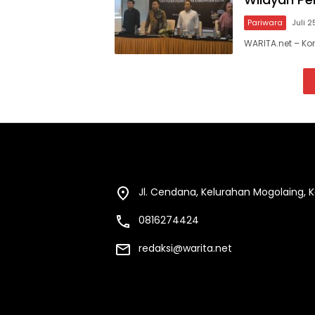
Pariwara
Juli 2
WARITA.net – K
Jl. Cendana, Kelurahan Mogolaing,
0816274424
redaksi@warita.net