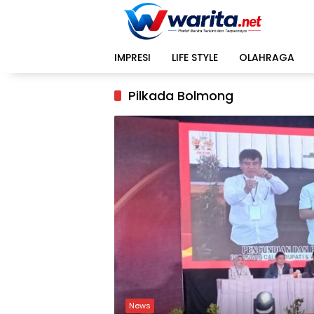
Langsung
ke
konten
IMPRESI
LIFE STYLE
OLAHRAGA
Pilkada Bolmong
News