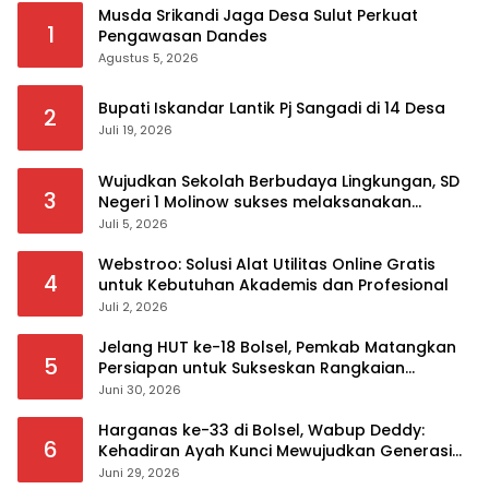
Musda Srikandi Jaga Desa Sulut Perkuat
1
Pengawasan Dandes
Agustus 5, 2026
Bupati Iskandar Lantik Pj Sangadi di 14 Desa
2
Juli 19, 2026
Wujudkan Sekolah Berbudaya Lingkungan, SD
3
Negeri 1 Molinow sukses melaksanakan
serangkaian kegiatan Kampanye dan
Juli 5, 2026
Publikasi Program Sekolah Adiwiyata
Webstroo: Solusi Alat Utilitas Online Gratis
4
untuk Kebutuhan Akademis dan Profesional
Juli 2, 2026
Jelang HUT ke-18 Bolsel, Pemkab Matangkan
5
Persiapan untuk Sukseskan Rangkaian
Peringatan
Juni 30, 2026
Harganas ke-33 di Bolsel, Wabup Deddy:
6
Kehadiran Ayah Kunci Mewujudkan Generasi
Berkualitas
Juni 29, 2026