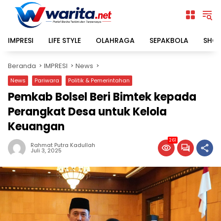
Langsung
ke
konten
IMPRESI
LIFE STYLE
OLAHRAGA
SEPAKBOLA
SHO
Beranda
IMPRESI
News
News
Pariwara
Politik & Pemerintahan
Pemkab Bolsel Beri Bimtek kepada
Perangkat Desa untuk Kelola
Keuangan
261
Rahmat Putra Kadullah
Juli 3, 2025