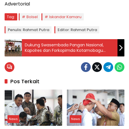
Advertorial
Tag:
Bolsel
Iskandar Kamaru
Penulis: Rahmat Putra
Editor: Rahmat Putra
Dukung Swasembada Pangan Nasional,
Kapolres dan Forkopimda Kotamobagu
Lakukan Penanaman Jagung Serentak
Pos Terkait
News
News