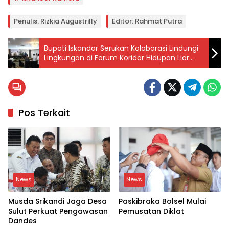
Penulis: Rizkia Augustrilly
Editor: Rahmat Putra
Bupati Iskandar Serukan Kolaborasi Lindungi
Lingkungan di Forum Koridor Hidupan Liar
Tanjung Binerean
Pos Terkait
News
News
Musda Srikandi Jaga Desa
Paskibraka Bolsel Mulai
Sulut Perkuat Pengawasan
Pemusatan Diklat
Dandes