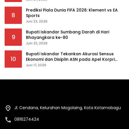
Prediksi Piala Dunia FIFA 2026: Klement vs EA
8
Sports
Juni 23, 2026
Bupati Iskandar Sumbang Darah di Hari
9
Bhayangkara ke-80
Juni 22, 2026
Bupati Iskandar Tekankan Akurasi Sensus
10
Ekonomi dan Disiplin ASN pada Apel Korpri
Pemkab Bolsel
Juni 17, 2026
Jl. Cendana, Kelurahan Mogolaing, Kota Kotamobagu
0816274424