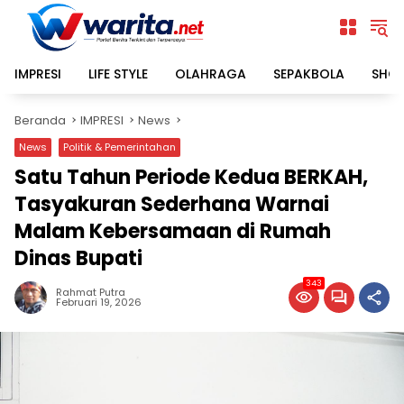
Langsung
ke
konten
IMPRESI
LIFE STYLE
OLAHRAGA
SEPAKBOLA
SHO
Beranda
IMPRESI
News
News
Politik & Pemerintahan
Satu Tahun Periode Kedua BERKAH,
Tasyakuran Sederhana Warnai
Malam Kebersamaan di Rumah
Dinas Bupati
343
Rahmat Putra
Februari 19, 2026