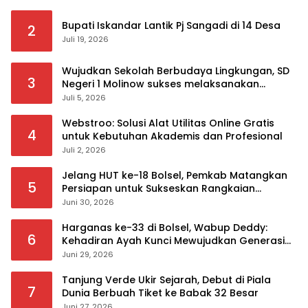
Bupati Iskandar Lantik Pj Sangadi di 14 Desa
2
Juli 19, 2026
Wujudkan Sekolah Berbudaya Lingkungan, SD
3
Negeri 1 Molinow sukses melaksanakan
serangkaian kegiatan Kampanye dan
Juli 5, 2026
Publikasi Program Sekolah Adiwiyata
Webstroo: Solusi Alat Utilitas Online Gratis
4
untuk Kebutuhan Akademis dan Profesional
Juli 2, 2026
Jelang HUT ke-18 Bolsel, Pemkab Matangkan
5
Persiapan untuk Sukseskan Rangkaian
Peringatan
Juni 30, 2026
Harganas ke-33 di Bolsel, Wabup Deddy:
6
Kehadiran Ayah Kunci Mewujudkan Generasi
Berkualitas
Juni 29, 2026
Tanjung Verde Ukir Sejarah, Debut di Piala
7
Dunia Berbuah Tiket ke Babak 32 Besar
Juni 27, 2026