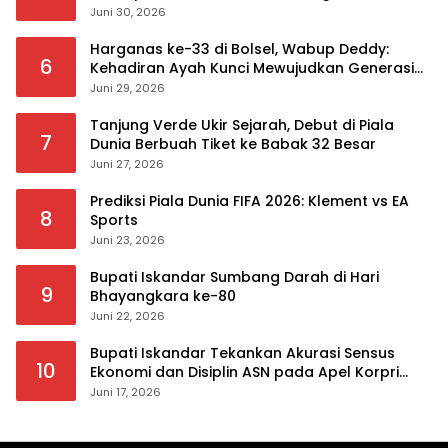
Peringatan
Juni 30, 2026
Harganas ke-33 di Bolsel, Wabup Deddy:
6
Kehadiran Ayah Kunci Mewujudkan Generasi
Berkualitas
Juni 29, 2026
Tanjung Verde Ukir Sejarah, Debut di Piala
7
Dunia Berbuah Tiket ke Babak 32 Besar
Juni 27, 2026
Prediksi Piala Dunia FIFA 2026: Klement vs EA
8
Sports
Juni 23, 2026
Bupati Iskandar Sumbang Darah di Hari
9
Bhayangkara ke-80
Juni 22, 2026
Bupati Iskandar Tekankan Akurasi Sensus
10
Ekonomi dan Disiplin ASN pada Apel Korpri
Pemkab Bolsel
Juni 17, 2026