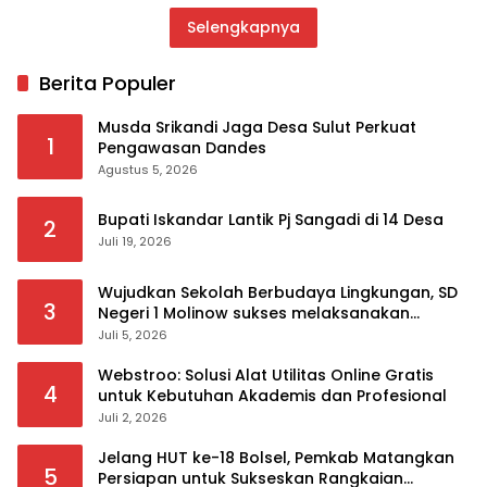
Selengkapnya
Berita Populer
Musda Srikandi Jaga Desa Sulut Perkuat
1
Pengawasan Dandes
Agustus 5, 2026
Bupati Iskandar Lantik Pj Sangadi di 14 Desa
2
Juli 19, 2026
Wujudkan Sekolah Berbudaya Lingkungan, SD
3
Negeri 1 Molinow sukses melaksanakan
serangkaian kegiatan Kampanye dan
Juli 5, 2026
Publikasi Program Sekolah Adiwiyata
Webstroo: Solusi Alat Utilitas Online Gratis
4
untuk Kebutuhan Akademis dan Profesional
Juli 2, 2026
Jelang HUT ke-18 Bolsel, Pemkab Matangkan
5
Persiapan untuk Sukseskan Rangkaian