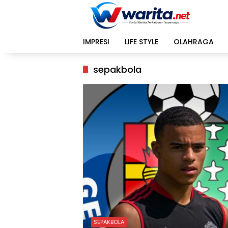
Langsung
ke
konten
IMPRESI
LIFE STYLE
OLAHRAGA
sepakbola
SEPAKBOLA