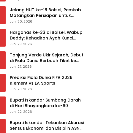
Jelang HUT ke-18 Bolsel, Pemkab
Matangkan Persiapan untuk
Sukseskan Rangkaian Peringatan
Juni 30, 2026
Harganas ke-33 di Bolsel, Wabup
Deddy: Kehadiran Ayah Kunci
Mewujudkan Generasi Berkualitas
Juni 29, 2026
Tanjung Verde Ukir Sejarah, Debut
di Piala Dunia Berbuah Tiket ke
Babak 32 Besar
Juni 27, 2026
Prediksi Piala Dunia FIFA 2026:
Klement vs EA Sports
Juni 23, 2026
Bupati Iskandar Sumbang Darah
di Hari Bhayangkara ke-80
Juni 22, 2026
Bupati Iskandar Tekankan Akurasi
Sensus Ekonomi dan Disiplin ASN