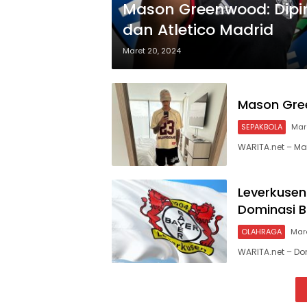
Mason Greenwood: Dipin
dan Atletico Madrid
Maret 20, 2024
Mason Gre
SEPAKBOLA
Mar
WARITA.net – M
Leverkusen
Dominasi B
OLAHRAGA
Mare
WARITA.net – Do