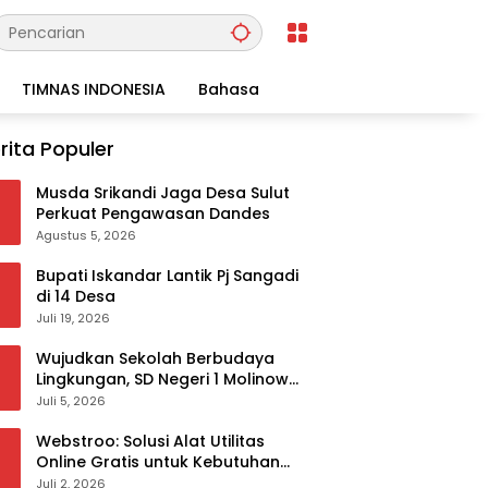
TIMNAS INDONESIA
Bahasa
rita Populer
Musda Srikandi Jaga Desa Sulut
Perkuat Pengawasan Dandes
Agustus 5, 2026
Bupati Iskandar Lantik Pj Sangadi
di 14 Desa
Juli 19, 2026
Wujudkan Sekolah Berbudaya
Lingkungan, SD Negeri 1 Molinow
sukses melaksanakan
Juli 5, 2026
serangkaian kegiatan Kampanye
dan Publikasi Program Sekolah
Webstroo: Solusi Alat Utilitas
Adiwiyata
Online Gratis untuk Kebutuhan
Akademis dan Profesional
Juli 2, 2026