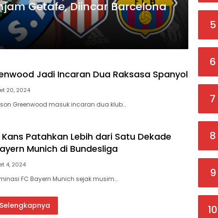
jam Getafe, Diincar Barcelona
5
6
enwood Jadi Incaran Dua Raksasa Spanyol
et 20, 2024
7
ason Greenwood masuk incaran dua klub…
8
 Kans Patahkan Lebih dari Satu Dekade
ayern Munich di Bundesliga
t 4, 2024
9
minasi FC Bayern Munich sejak musim…
Selengkapnya
10