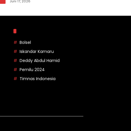
pada Apel Korpri Pemkab Bolsel
Juni 17, 2026
Topik
Bolsel
Iskandar Kamaru
Deddy Abdul Hamid
Pemilu 2024
Timnas Indonesia