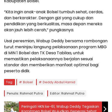
Kabupaten Bolsel.
“Kita ingin anak-anak Bolsel tumbuh sehat, cerdas,
dan berkarakter. Dengan gizi yang cukup dan
pendidikan yang berkualitas, masa depan mereka
akan jauh lebih cerah,” pungkasnya.
Usai peresmian, Wabup Deddy bersama rombongan
turut meninjau langsung pelaksanaan program MBG
di MIN 1 Bolsel dan TK Desa Tabilaa, untuk
memastikan pelaksanaannya berjalan sesuai
standar dan memberikan manfaat optimal bagi
peserta didik.
Tag:
Bolsel
Deddy Abdul Hamid
Penulis: Rahmat Putra
Editor: Rahmat Putra
Peringati HKN ke-61, Wabup Deddy Tegaskan
Komitmen Bolsel Wujudkan Generasi Sehat