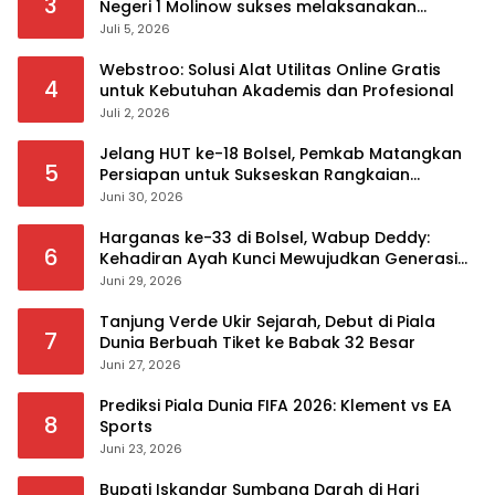
3
Negeri 1 Molinow sukses melaksanakan
serangkaian kegiatan Kampanye dan
Juli 5, 2026
Publikasi Program Sekolah Adiwiyata
Webstroo: Solusi Alat Utilitas Online Gratis
4
untuk Kebutuhan Akademis dan Profesional
Juli 2, 2026
Jelang HUT ke-18 Bolsel, Pemkab Matangkan
5
Persiapan untuk Sukseskan Rangkaian
Peringatan
Juni 30, 2026
Harganas ke-33 di Bolsel, Wabup Deddy:
6
Kehadiran Ayah Kunci Mewujudkan Generasi
Berkualitas
Juni 29, 2026
Tanjung Verde Ukir Sejarah, Debut di Piala
7
Dunia Berbuah Tiket ke Babak 32 Besar
Juni 27, 2026
Prediksi Piala Dunia FIFA 2026: Klement vs EA
8
Sports
Juni 23, 2026
Bupati Iskandar Sumbang Darah di Hari