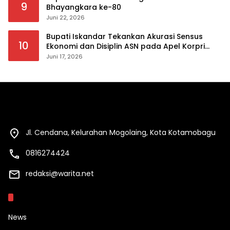
9
Bhayangkara ke-80
Juni 22, 2026
Bupati Iskandar Tekankan Akurasi Sensus
10
Ekonomi dan Disiplin ASN pada Apel Korpri
Pemkab Bolsel
Juni 17, 2026
Jl. Cendana, Kelurahan Mogolaing, Kota Kotamobagu
0816274424
redaksi@warita.net
Kategori
News