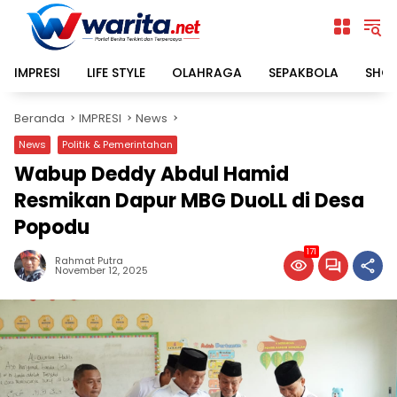
Langsung
ke
konten
IMPRESI
LIFE STYLE
OLAHRAGA
SEPAKBOLA
SHO
Beranda
IMPRESI
News
News
Politik & Pemerintahan
Wabup Deddy Abdul Hamid
Resmikan Dapur MBG DuoLL di Desa
Popodu
171
Rahmat Putra
November 12, 2025