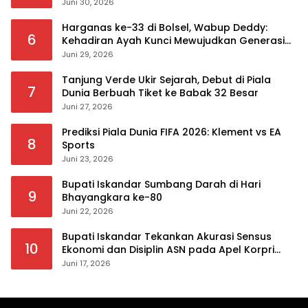
Peringatan
Juni 30, 2026
Harganas ke-33 di Bolsel, Wabup Deddy:
6
Kehadiran Ayah Kunci Mewujudkan Generasi
Berkualitas
Juni 29, 2026
Tanjung Verde Ukir Sejarah, Debut di Piala
7
Dunia Berbuah Tiket ke Babak 32 Besar
Juni 27, 2026
Prediksi Piala Dunia FIFA 2026: Klement vs EA
8
Sports
Juni 23, 2026
Bupati Iskandar Sumbang Darah di Hari
9
Bhayangkara ke-80
Juni 22, 2026
Bupati Iskandar Tekankan Akurasi Sensus
10
Ekonomi dan Disiplin ASN pada Apel Korpri
Pemkab Bolsel
Juni 17, 2026