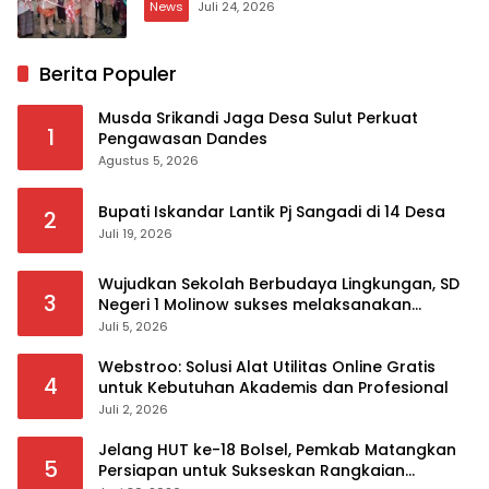
News
Juli 24, 2026
Berita Populer
Musda Srikandi Jaga Desa Sulut Perkuat
1
Pengawasan Dandes
Agustus 5, 2026
Bupati Iskandar Lantik Pj Sangadi di 14 Desa
2
Juli 19, 2026
Wujudkan Sekolah Berbudaya Lingkungan, SD
3
Negeri 1 Molinow sukses melaksanakan
serangkaian kegiatan Kampanye dan
Juli 5, 2026
Publikasi Program Sekolah Adiwiyata
Webstroo: Solusi Alat Utilitas Online Gratis
4
untuk Kebutuhan Akademis dan Profesional
Juli 2, 2026
Jelang HUT ke-18 Bolsel, Pemkab Matangkan
5
Persiapan untuk Sukseskan Rangkaian