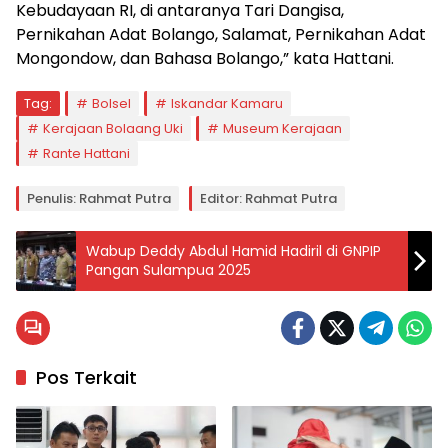
Kebudayaan RI, di antaranya Tari Dangisa,
Pernikahan Adat Bolango, Salamat, Pernikahan Adat
Mongondow, dan Bahasa Bolango,” kata Hattani.
Tag:
Bolsel
Iskandar Kamaru
Kerajaan Bolaang Uki
Museum Kerajaan
Rante Hattani
Penulis: Rahmat Putra
Editor: Rahmat Putra
Wabup Deddy Abdul Hamid Hadiril di GNPIP
Pangan Sulampua 2025
Pos Terkait