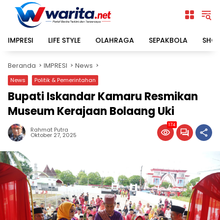
Langsung
ke
konten
IMPRESI
LIFE STYLE
OLAHRAGA
SEPAKBOLA
SHO
Beranda
IMPRESI
News
News
Politik & Pemerintahan
Bupati Iskandar Kamaru Resmikan
Museum Kerajaan Bolaang Uki
174
Rahmat Putra
Oktober 27, 2025