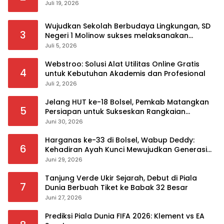
Juli 19, 2026
Wujudkan Sekolah Berbudaya Lingkungan, SD
3
Negeri 1 Molinow sukses melaksanakan
serangkaian kegiatan Kampanye dan
Juli 5, 2026
Publikasi Program Sekolah Adiwiyata
Webstroo: Solusi Alat Utilitas Online Gratis
4
untuk Kebutuhan Akademis dan Profesional
Juli 2, 2026
Jelang HUT ke-18 Bolsel, Pemkab Matangkan
5
Persiapan untuk Sukseskan Rangkaian
Peringatan
Juni 30, 2026
Harganas ke-33 di Bolsel, Wabup Deddy:
6
Kehadiran Ayah Kunci Mewujudkan Generasi
Berkualitas
Juni 29, 2026
Tanjung Verde Ukir Sejarah, Debut di Piala
7
Dunia Berbuah Tiket ke Babak 32 Besar
Juni 27, 2026
Prediksi Piala Dunia FIFA 2026: Klement vs EA