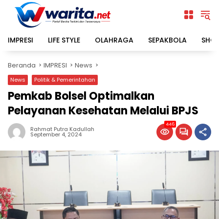
Langsung
ke
konten
IMPRESI
LIFE STYLE
OLAHRAGA
SEPAKBOLA
SHO
Beranda
IMPRESI
News
News
Politik & Pemerintahan
Pemkab Bolsel Optimalkan
Pelayanan Kesehatan Melalui BPJS
446
Rahmat Putra Kadullah
September 4, 2024