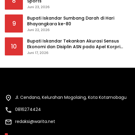
8
Sports
Juni 23, 2026
Bupati Iskandar Sumbang Darah di Hari
9
Bhayangkara ke-80
Juni 22, 2026
Bupati Iskandar Tekankan Akurasi Sensus
10
Ekonomi dan Disiplin ASN pada Apel Korpri
Pemkab Bolsel
Juni 17, 2026
Jl. Cendana, Kelurahan Mogolaing, Kota Kotamobagu
0816274424
redaksi@warita.net