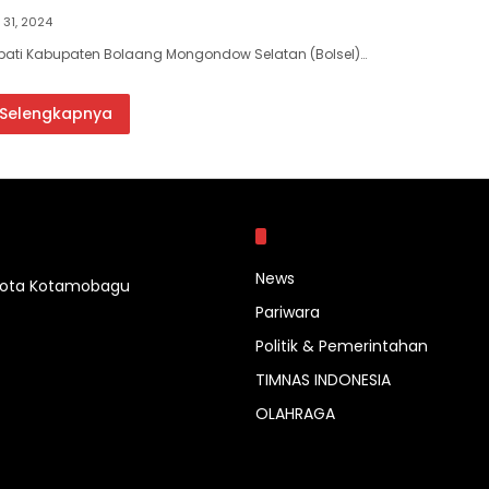
 31, 2024
pati Kabupaten Bolaang Mongondow Selatan (Bolsel)…
Selengkapnya
Kategori
News
 Kota Kotamobagu
Pariwara
Politik & Pemerintahan
TIMNAS INDONESIA
OLAHRAGA