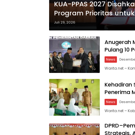
KUA-PPAS 2027 Disahka
Program Prioritas untu
Juli 29, 2026
Anugerah M
Pulang 10 
News
Desember
Warita.net – Ko
Kehadiran
Penerima M
News
Desember
Warita.net – K
DPRD–Pemda
Strategis,