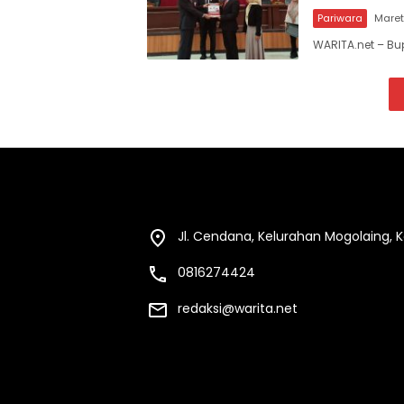
Pariwara
Maret
WARITA.net – Bu
Jl. Cendana, Kelurahan Mogolaing,
0816274424
redaksi@warita.net