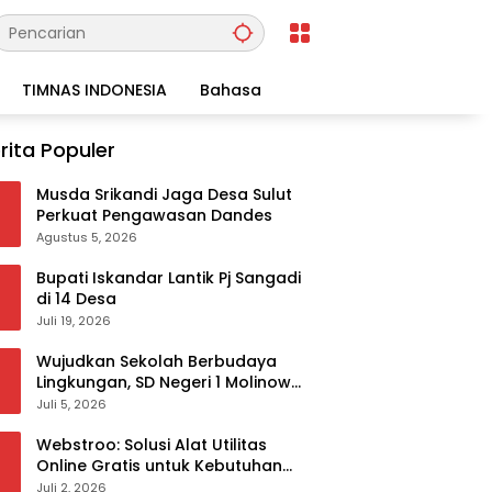
TIMNAS INDONESIA
Bahasa
rita Populer
Musda Srikandi Jaga Desa Sulut
Perkuat Pengawasan Dandes
Agustus 5, 2026
Bupati Iskandar Lantik Pj Sangadi
di 14 Desa
Juli 19, 2026
Wujudkan Sekolah Berbudaya
Lingkungan, SD Negeri 1 Molinow
sukses melaksanakan
Juli 5, 2026
serangkaian kegiatan Kampanye
dan Publikasi Program Sekolah
Webstroo: Solusi Alat Utilitas
Adiwiyata
Online Gratis untuk Kebutuhan
Akademis dan Profesional
Juli 2, 2026