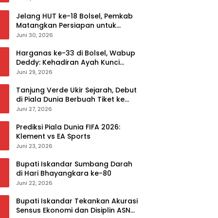
Jelang HUT ke-18 Bolsel, Pemkab
Matangkan Persiapan untuk
Sukseskan Rangkaian Peringatan
Juni 30, 2026
Harganas ke-33 di Bolsel, Wabup
Deddy: Kehadiran Ayah Kunci
Mewujudkan Generasi Berkualitas
Juni 29, 2026
Tanjung Verde Ukir Sejarah, Debut
di Piala Dunia Berbuah Tiket ke
Babak 32 Besar
Juni 27, 2026
Prediksi Piala Dunia FIFA 2026:
Klement vs EA Sports
Juni 23, 2026
Bupati Iskandar Sumbang Darah
di Hari Bhayangkara ke-80
Juni 22, 2026
Bupati Iskandar Tekankan Akurasi
Sensus Ekonomi dan Disiplin ASN