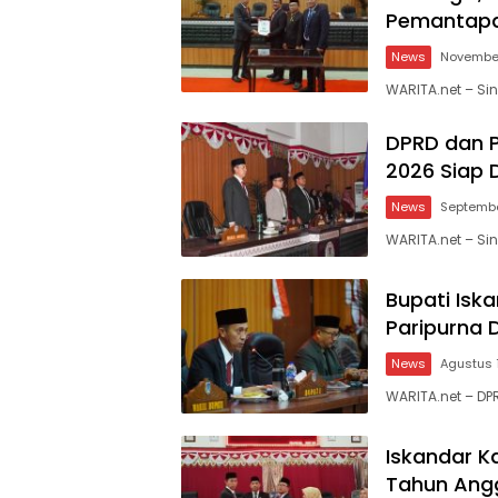
Pemantap
News
November
WARITA.net – Si
DPRD dan 
2026 Siap 
News
Septembe
WARITA.net – Sine
Bupati Iska
Paripurna 
News
Agustus 
WARITA.net – D
Iskandar K
Tahun Ang