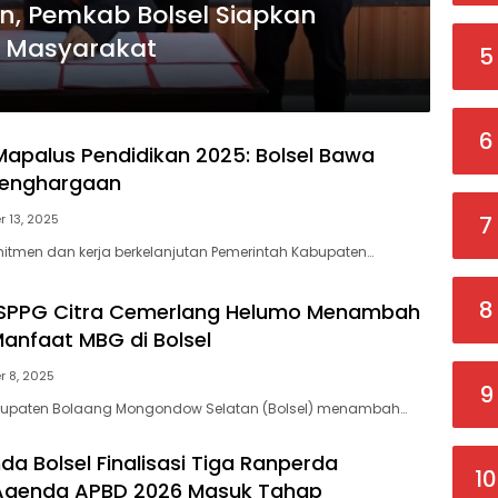
n, Pemkab Bolsel Siapkan
k Masyarakat
5
6
apalus Pendidikan 2025: Bolsel Bawa
Penghargaan
7
 13, 2025
mitmen dan kerja berkelanjutan Pemerintah Kabupaten…
8
 SPPG Citra Cemerlang Helumo Menambah
anfaat MBG di Bolsel
 8, 2025
9
abupaten Bolaang Mongondow Selatan (Bolsel) menambah…
 Bolsel Finalisasi Tiga Ranperda
10
 Agenda APBD 2026 Masuk Tahap