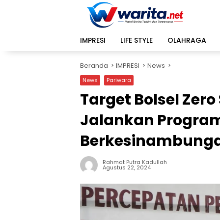
Langsung
ke
konten
IMPRESI
LIFE STYLE
OLAHRAGA
Beranda
IMPRESI
News
News
Pariwara
Target Bolsel Zero
Jalankan Program
Berkesinambunga
Rahmat Putra Kadullah
Agustus 22, 2024