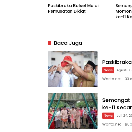
Paskibraka Bolsel Mulai
Semang
Pemusatan Diklat
Momong
ke-11 
Baca Juga
Paskibraka
News
Agustus 
Warita.net – 33
Semangat 
ke-11 Kec
News
Juli 24, 
Warita.net – Bu