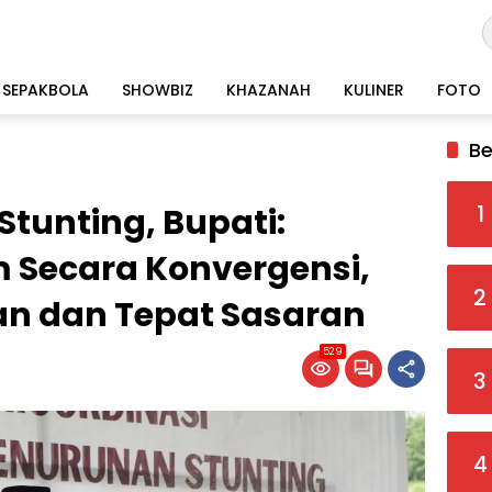
SEPAKBOLA
SHOWBIZ
KHAZANAH
KULINER
FOTO
Be
1
 Stunting, Bupati:
 Secara Konvergensi,
2
n dan Tepat Sasaran
529
3
4