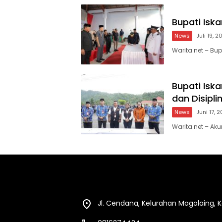
Bupati Iska
News
Juli 19, 
Warita.net – Bu
Bupati Isk
dan Disipl
News
Juni 17, 
Warita.net – Ak
Jl. Cendana, Kelurahan Mogolaing,