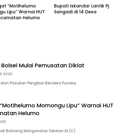
at “Motihelumo
Bupati Iskandar Lantik Pj
u Lipu” Warnai HUT
Sangadi di 14 Desa
Kecamatan Helumo
 Bolsel Mulai Pemusatan Diklat
4, 2026
 calon Pasukan Pengibar Bendera Pusaka…
“Motihelumo Momongu Lipu” Warnai HUT
amatan Helumo
2026
pati Bolaang Mongondow Selatan Dr (C)…