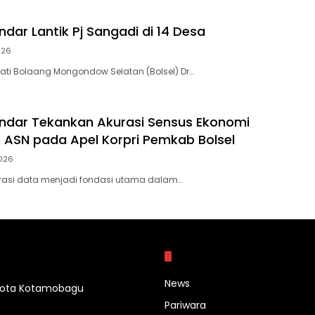
ndar Lantik Pj Sangadi di 14 Desa
2026
pati Bolaang Mongondow Selatan (Bolsel) Dr…
andar Tekankan Akurasi Sensus Ekonomi
in ASN pada Apel Korpri Pemkab Bolsel
2026
urasi data menjadi fondasi utama dalam…
Kategori
News
 Kota Kotamobagu
Pariwara