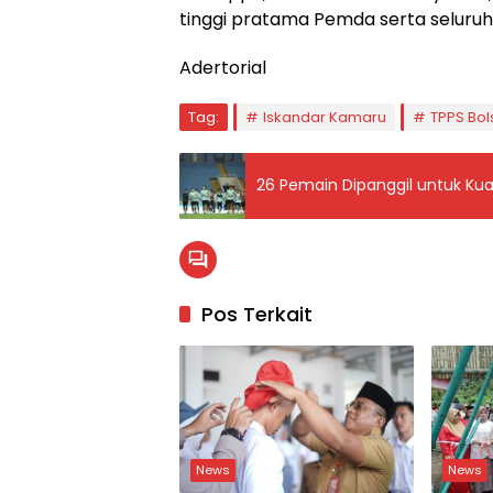
tinggi pratama Pemda serta seluruh 
Adertorial
Tag:
Iskandar Kamaru
TPPS Bol
26 Pemain Dipanggil untuk Kuali
Pos Terkait
News
News