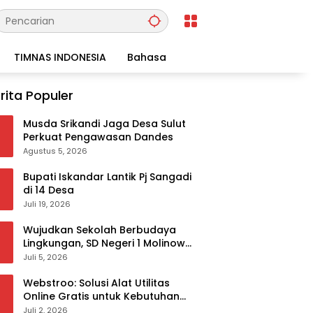
TIMNAS INDONESIA
Bahasa
rita Populer
Musda Srikandi Jaga Desa Sulut
Perkuat Pengawasan Dandes
Agustus 5, 2026
Bupati Iskandar Lantik Pj Sangadi
di 14 Desa
Juli 19, 2026
Wujudkan Sekolah Berbudaya
Lingkungan, SD Negeri 1 Molinow
sukses melaksanakan
Juli 5, 2026
serangkaian kegiatan Kampanye
dan Publikasi Program Sekolah
Webstroo: Solusi Alat Utilitas
Adiwiyata
Online Gratis untuk Kebutuhan
Akademis dan Profesional
Juli 2, 2026