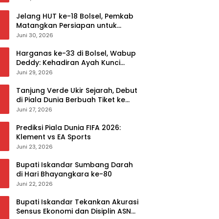
Jelang HUT ke-18 Bolsel, Pemkab
Matangkan Persiapan untuk
Sukseskan Rangkaian Peringatan
Juni 30, 2026
Harganas ke-33 di Bolsel, Wabup
Deddy: Kehadiran Ayah Kunci
Mewujudkan Generasi Berkualitas
Juni 29, 2026
Tanjung Verde Ukir Sejarah, Debut
di Piala Dunia Berbuah Tiket ke
Babak 32 Besar
Juni 27, 2026
Prediksi Piala Dunia FIFA 2026:
Klement vs EA Sports
Juni 23, 2026
Bupati Iskandar Sumbang Darah
di Hari Bhayangkara ke-80
Juni 22, 2026
Bupati Iskandar Tekankan Akurasi
Sensus Ekonomi dan Disiplin ASN