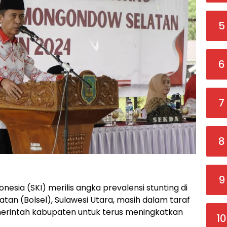
5
6
7
8
9
nesia (SKI) merilis angka prevalensi stunting di
n (Bolsel), Sulawesi Utara, masih dalam taraf
emerintah kabupaten untuk terus meningkatkan
10