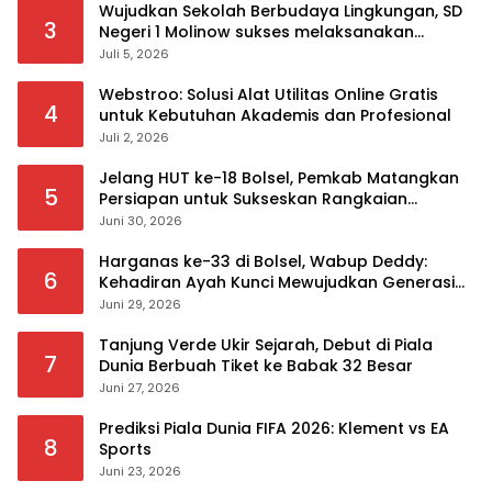
Wujudkan Sekolah Berbudaya Lingkungan, SD
3
Negeri 1 Molinow sukses melaksanakan
serangkaian kegiatan Kampanye dan
Juli 5, 2026
Publikasi Program Sekolah Adiwiyata
Webstroo: Solusi Alat Utilitas Online Gratis
4
untuk Kebutuhan Akademis dan Profesional
Juli 2, 2026
Jelang HUT ke-18 Bolsel, Pemkab Matangkan
5
Persiapan untuk Sukseskan Rangkaian
Peringatan
Juni 30, 2026
Harganas ke-33 di Bolsel, Wabup Deddy:
6
Kehadiran Ayah Kunci Mewujudkan Generasi
Berkualitas
Juni 29, 2026
Tanjung Verde Ukir Sejarah, Debut di Piala
7
Dunia Berbuah Tiket ke Babak 32 Besar
Juni 27, 2026
Prediksi Piala Dunia FIFA 2026: Klement vs EA
8
Sports
Juni 23, 2026