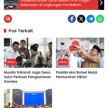
Disdikbud Bolsel Optimalisasi TPPK Cegah
Kekerasan di Lingkungan Pendidikan
Pos Terkait
News
News
Musda Srikandi Jaga Desa
Paskibraka Bolsel Mulai
Sulut Perkuat Pengawasan
Pemusatan Diklat
Dandes