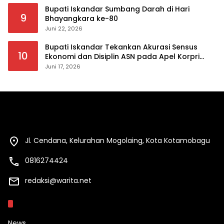
Bupati Iskandar Sumbang Darah di Hari
9
Bhayangkara ke-80
Juni 22, 2026
Bupati Iskandar Tekankan Akurasi Sensus
10
Ekonomi dan Disiplin ASN pada Apel Korpri
Pemkab Bolsel
Juni 17, 2026
Jl. Cendana, Kelurahan Mogolaing, Kota Kotamobagu
0816274424
redaksi@warita.net
Kategori
News