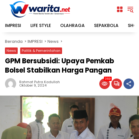
Langsung
ke
konten
IMPRESI
LIFE STYLE
OLAHRAGA
SEPAKBOLA
SHO
Beranda
IMPRESI
News
News
Politik & Pemerintahan
GPM Bersubsidi: Upaya Pemkab
Bolsel Stabilkan Harga Pangan
369
Rahmat Putra Kadullah
Oktober 9, 2024