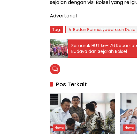
sejalan dengan visi Bolsel yang relig
Advertorial
Tag:
Badan Permusyawaratan Desa
Semarak HUT ke-176 Kecamata
Budaya dan Sejarah Bolsel
Pos Terkait
News
News