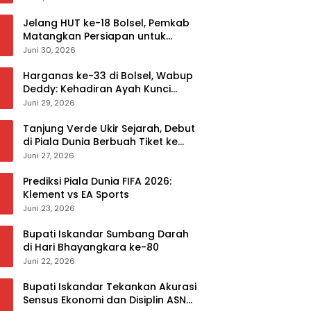
Jelang HUT ke-18 Bolsel, Pemkab
Matangkan Persiapan untuk
Sukseskan Rangkaian Peringatan
Juni 30, 2026
Harganas ke-33 di Bolsel, Wabup
Deddy: Kehadiran Ayah Kunci
Mewujudkan Generasi Berkualitas
Juni 29, 2026
Tanjung Verde Ukir Sejarah, Debut
di Piala Dunia Berbuah Tiket ke
Babak 32 Besar
Juni 27, 2026
Prediksi Piala Dunia FIFA 2026:
Klement vs EA Sports
Juni 23, 2026
Bupati Iskandar Sumbang Darah
di Hari Bhayangkara ke-80
Juni 22, 2026
Bupati Iskandar Tekankan Akurasi
Sensus Ekonomi dan Disiplin ASN