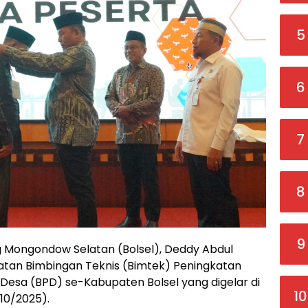
5
6
7
8
9
g Mongondow Selatan (Bolsel), Deddy Abdul
tan Bimbingan Teknis (Bimtek) Peningkatan
esa (BPD) se-Kabupaten Bolsel yang digelar di
10
10/2025).