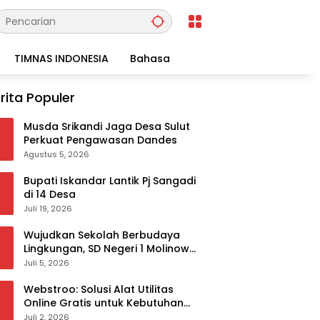
TIMNAS INDONESIA
Bahasa
rita Populer
Musda Srikandi Jaga Desa Sulut
Perkuat Pengawasan Dandes
Agustus 5, 2026
Bupati Iskandar Lantik Pj Sangadi
di 14 Desa
Juli 19, 2026
Wujudkan Sekolah Berbudaya
Lingkungan, SD Negeri 1 Molinow
sukses melaksanakan
Juli 5, 2026
serangkaian kegiatan Kampanye
dan Publikasi Program Sekolah
Webstroo: Solusi Alat Utilitas
Adiwiyata
Online Gratis untuk Kebutuhan
Akademis dan Profesional
Juli 2, 2026