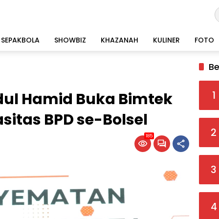
SEPAKBOLA
SHOWBIZ
KHAZANAH
KULINER
FOTO
Be
1
ul Hamid Buka Bimtek
sitas BPD se-Bolsel
2
185
3
4