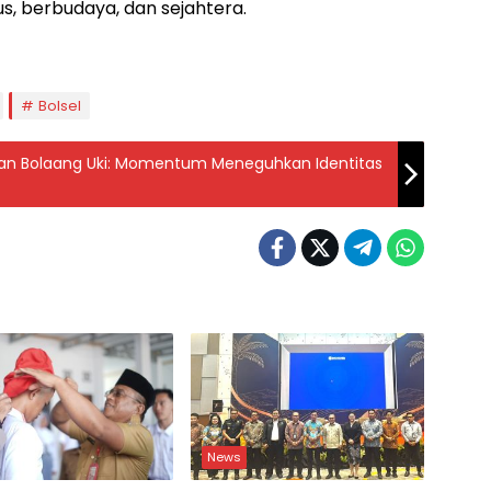
ius, berbudaya, dan sejahtera.
Bolsel
n Bolaang Uki: Momentum Meneguhkan Identitas
News