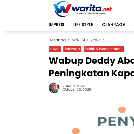
Langsung
ke
konten
IMPRESI
LIFE STYLE
OLAHRAGA
Beranda
IMPRESI
News
News
Pariwara
Politik & Pemerintahan
Wabup Deddy Abd
Peningkatan Kapa
Rahmat Putra
Oktober 26, 2025